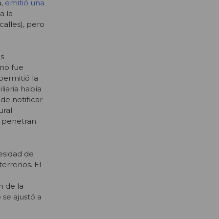
a,
emitió una
a la
calles), pero
as
 no fue
permitió la
iaria había
de notificar
ural
e penetran
esidad de
terrenos. El
a
n de la
se ajustó a