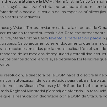
 la directora titular de la DOM, María Cristina Calvo Carmon
sustituyó la paralización total por una parcial, permitiendo 
orando sólo hacia el subsuelo de los espacios públicos (las 
ropiedades colindantes.
oso y Viviana Torres, enviaron cartas a la directora de Obr
structora no respetó su resolución. Pero ese antecedente
ctubre, María Cristina Calvo
levantó la paralización parcial
y 
s trabajos. Calvo argumentó en el documento que la inmobil
instrucciones emitidas por la municipalidad “en el sentido 
 respecto de las medidas de seguridad y estabilidad estruct
uevos planos donde, ahora sí, se detallaba los tensores qu
cinos.
u resolución, la directora de la DOM nada dijo sobre la nec
ara con autorización de los afectados para trabajar bajo sus 
 los vecinos Micaela Donoso y Mark Stoddard solicitaron l
taría Regional Ministerial (Seremi) de Vivienda. La resolució
a que la reanudación decretada por la DOM de Vitacura no 