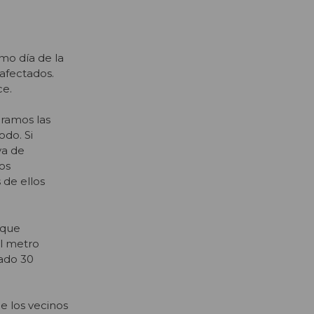
smo día de la
 afectados.
ce.
ramos las
odo. Si
va de
os
 de ellos
 que
el metro
gado 30
de los vecinos