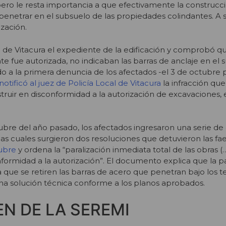
ero le resta importancia a que efectivamente la construcc
penetrar en el subsuelo de las propiedades colindantes. A su
ización.
de Vitacura el expediente de la edificación y comprobó qu
te fue autorizada, no indicaban las barras de anclaje en el 
o a la primera denuncia de los afectados -el 3 de octubre p
notificó al juez de Policía Local de Vitacura
la infracción que
nstruir en disconformidad a la autorización de excavaciones,
bre del año pasado, los afectados ingresaron una serie de
las cuales surgieron dos resoluciones que detuvieron las fa
tubre
y ordena la “paralización inmediata total de las obras (
ormidad a la autorización”. El documento explica que la pa
ue se retiren las barras de acero que penetran bajo los t
na solución técnica conforme a los planos aprobados.
EN DE LA SEREMI