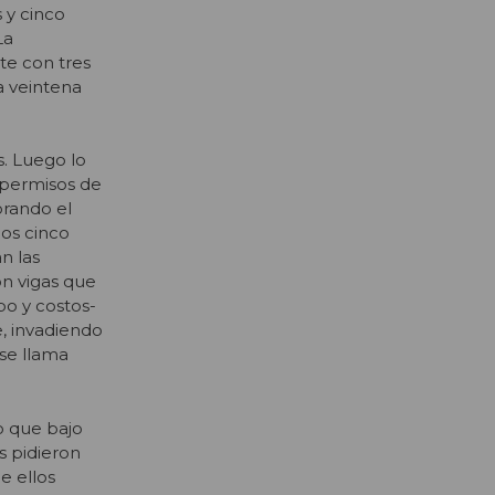
 y cinco
La
te con tres
a veintena
s. Luego lo
 permisos de
orando el
los cinco
n las
n vigas que
po y costos-
e, invadiendo
 se llama
do que bajo
s pidieron
e ellos