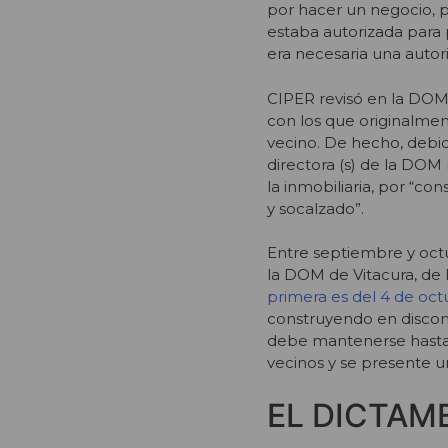
por hacer un negocio, p
estaba autorizada para 
era necesaria una autor
CIPER revisó en la DOM 
con los que originalmen
vecino. De hecho, debid
directora (s) de la DOM
la inmobiliaria, por “co
y socalzado”.
Entre septiembre y octu
la DOM de Vitacura, de 
primera es del 4 de oc
construyendo en disconf
debe mantenerse hasta q
vecinos y se presente u
EL DICTAM