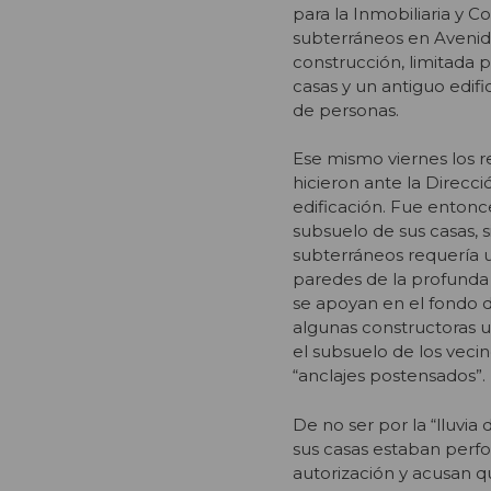
para la Inmobiliaria y C
subterráneos en Avenid
construcción, limitada 
casas y un antiguo edifi
de personas.
Ese mismo viernes los r
hicieron ante la Direcc
edificación. Fue enton
subsuelo de sus casas, s
subterráneos requería u
paredes de la profunda
se apoyan en el fondo d
algunas constructoras u
el subsuelo de los veci
“anclajes postensados”.
De no ser por la “lluvia
sus casas estaban perf
autorización y acusan q