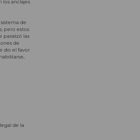
 los anclajes
 sistema de
s, pero estos
 paralizó las
ciones de
 dio el favor
abilitarse,
egal de la