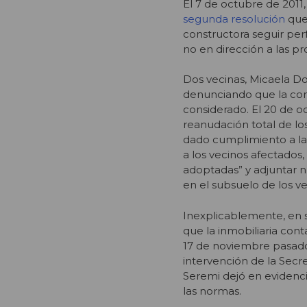
El 7 de octubre de 2011,
segunda resolución
que 
constructora seguir perf
no en dirección a las p
Dos vecinas, Micaela Don
denunciando que la con
considerado. El 20 de o
reanudación total de lo
dado cumplimiento a las 
a los vecinos afectados,
adoptadas” y adjuntar n
en el subsuelo de los ve
Inexplicablemente, en s
que la inmobiliaria cont
17 de noviembre pasado,
intervención de la Secre
Seremi dejó en evidenci
las normas.