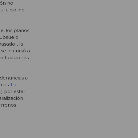
ión no
 juicio, no
e, los planos
subsuelo
asado-, la
 se le cursó a
 entibaciones
 denuncias a
enas.
La
…) por estar
ralización
errenos