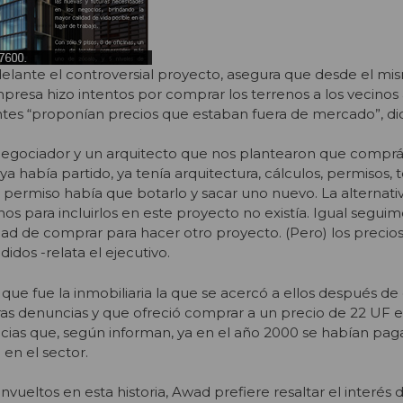
adelante el controversial proyecto, asegura que desde el mi
empresa hizo intentos por comprar los terrenos a los vecinos
ntes “proponían precios que estaban fuera de mercado”, di
egociador y un arquitecto que nos plantearon que comprá
ya había partido, ya tenía arquitectura, cálculos, permisos, t
 permiso había que botarlo y sacar uno nuevo. La alternati
os para incluirlos en este proyecto no existía. Igual seguim
dad de comprar para hacer otro proyecto. (Pero) los precios
dos -relata el ejecutivo.
que fue la inmobiliaria la que se acercó a ellos después de
ras denuncias y que ofreció comprar a un precio de 22 UF 
ncias que, según informan, ya en el año 2000 se habían pa
en el sector.
vueltos en esta historia, Awad prefiere resaltar el interés 