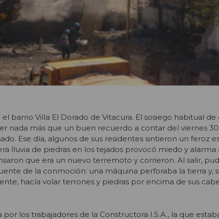
el barrio Villa El Dorado de Vitacura. El sosiego habitual de
ser nada más que un buen recuerdo a contar del viernes 30
do. Ese día, algunos de sus residentes sintieron un feroz 
ra lluvia de piedras en los tejados provocó miedo y alarma 
aron que era un nuevo terremoto y corrieron. Al salir, pu
uente de la conmoción: una máquina perforaba la tierra y, si
nte, hacía volar terrones y piedras por encima de sus cab
or los trabajadores de la Constructora I.S.A., la que estab