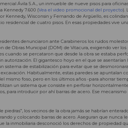
omercial Ávila S.A., un inmueble de nueve pisos para oficinas
a Kennedy 7.600 (
Vea el video promocional del proyecto
). 
por Kennedy, Wisconsin y Fernando de Argüello, es colindan
cio residencial de cuatro pisos. En esas propiedades vive un
esidentes denunciaron ante Carabineros los ruidos molesto
ión de Obras Municipal (DOM) de Vitacura, exigiendo ver los
ces cuando se percataron que desde la obra se estaba perf
in autorización. El gigantesco hoyo en el que se asentarían 
n sistema de estabilización para evitar que se desmoronara
 excavación. Habitualmente, estas paredes se apuntalan co
el mismo foso, pero en los últimos años -para ahorrar tiem
tilizan un sistema que consiste en perforar horizontalment
nos, para introducir por ahí barras de acero. Ese mecanismo
 de piedras”, los vecinos de la obra jamás se habrían entera
orando y colocando barras de acero. Aseguran que nunca le
ue la inmobiliaria desconoció los derechos de propiedad qu