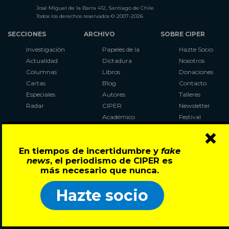
José Miguel de la Barra 412, Santiago de Chile
Todos los derechos reservados © 2007-2026
SECCIONES
ARCHIVO
SOBRE CIPER
Investigación
Papeles de la
Hazte Socio
Actualidad
Dictadura
Nosotros
Columnas
Libros
Donaciones
Cartas
Blog
Contacto
Especiales
Autores
Talleres
Radar
CIPER
Newsletter
Académico
Festival
×
LaBot
Constituyente
En tiempos de incertidumbre y
fake
Al Plebiscito
news
, el periodismo de CIPER es
con CIPER
más necesario que nunca.
Síguenos en:
Hazte socio