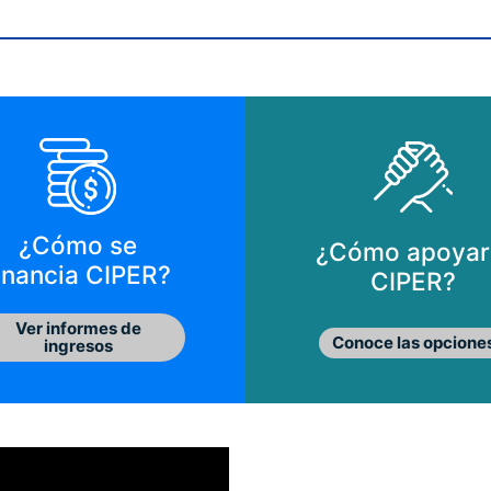
¿Cómo se
¿Cómo apoyar
inancia CIPER?
CIPER?
Ver informes de
Conoce las opcione
ingresos