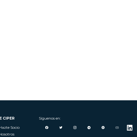
E CIPER
Síguenos en:
Hazte Socio
Nosotros