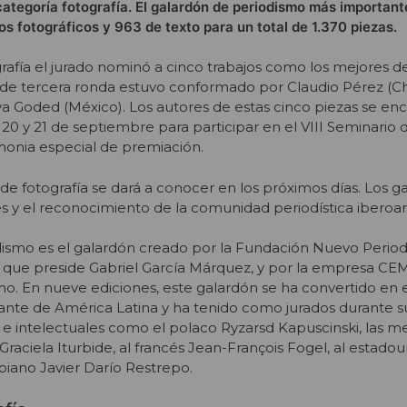
ategoría fotografía. El galardón de periodismo más importan
os fotográficos y 963 de texto para un total de 1.370 piezas.
grafía el jurado nominó a cinco trabajos como los mejores d
 de tercera ronda estuvo conformado por Claudio Pérez (Ch
a Goded (México). Los autores de estas cinco piezas se en
20 y 21 de septiembre para participar en el VIII Seminario 
monia especial de premiación.
e fotografía se dará a conocer en los próximos días. Los 
es y el reconocimiento de la comunidad periodística iberoa
ismo es el galardón creado por la Fundación Nuevo Perio
que preside Gabriel García Márquez, y por la empresa CEME
o. En nueve ediciones, este galardón se ha convertido en 
te de América Latina y ha tenido como jurados durante su 
 e intelectuales como el polaco Ryzarsd Kapuscinski, las m
Graciela Iturbide, al francés Jean-François Fogel, al estado
iano Javier Darío Restrepo.