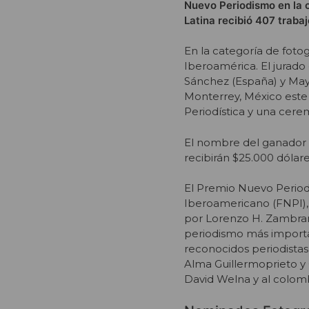
Nuevo Periodismo en la c
Latina recibió 407 trabaj
En la categoría de foto
Iberoamérica. El jurado
Sánchez (España) y May
Monterrey, México este 
Periodística y una cere
El nombre del ganador d
recibirán $25.000 dólar
El Premio Nuevo Period
Iberoamericano (FNPI), 
por Lorenzo H. Zambran
periodismo más importan
reconocidos periodistas
Alma Guillermoprieto y 
David Welna y al colomb