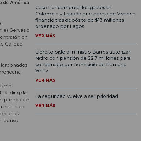
te de América
Caso Fundamenta: los gastos en
Colombia y España que pareja de Vivanco
financió tras depósito de $13 millones
e
ordenado por Lagos
ile) Gervasio
VER MÁS
contrarán en
de Calidad
Ejército pide al ministro Barros autorizar
retiro con pensión de $2,7 millones para
condenado por homicidio de Romario
galardonados
Veloz
mericana.
VER MÁS
dismo
X, dirigida
La seguridad vuelve a ser prioridad
el premio de
VER MÁS
historia a
exicanas
unidense