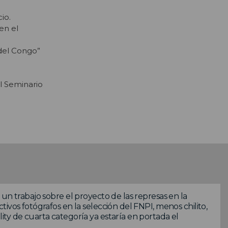
io.
en el
del Congo”
l Seminario
un trabajo sobre el proyecto de las represas en la
ivos fotógrafos en la selección del FNPI, menos chilito,
ty de cuarta categoría ya estaría en portada el