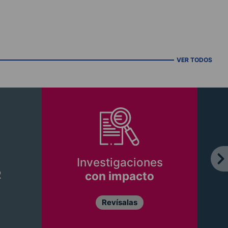
VER TODOS
Investigaciones
R
con impacto
Revísalas