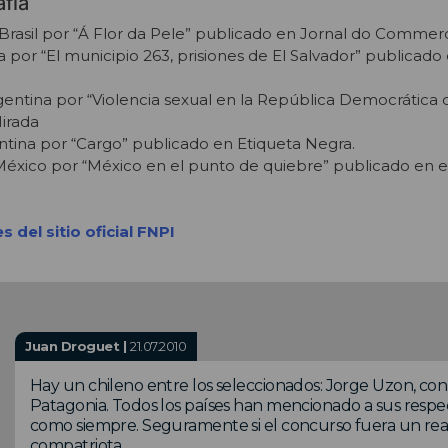
fía
Brasil por “Á Flor da Pele” publicado en Jornal do Commerc
por “El municipio 263, prisiones de El Salvador” publicado 
entina por “Violencia sexual en la República Democrática 
irada
tina por “Cargo” publicado en Etiqueta Negra.
éxico por “México en el punto de quiebre” publicado en e
 del sitio oficial FNPI
Juan Droguet |
21.07.2010
Hay un chileno entre los seleccionados: Jorge Uzon, con 
Patagonia. Todos los países han mencionado a sus respect
como siempre. Seguramente si el concurso fuera un reali
compatriota.