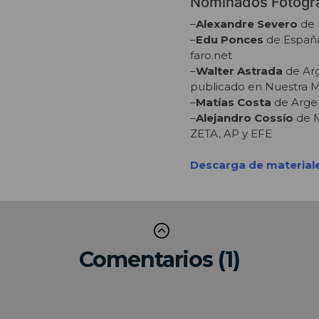
Nominados Fotogra
–
Alexandre Severo
de 
–
Edu Ponces
de España 
faro.net
–
Walter Astrada
de Arg
publicado en Nuestra M
–
Matías Costa
de Argen
–
Alejandro Cossío
de M
ZETA, AP y EFE
Descarga de materiales
Comentarios (1)