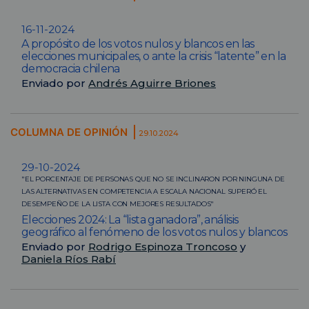
16-11-2024
A propósito de los votos nulos y blancos en las
elecciones municipales, o ante la crisis “latente” en la
democracia chilena
Enviado por
Andrés Aguirre Briones
COLUMNA DE OPINIÓN
29.10.2024
29-10-2024
"EL PORCENTAJE DE PERSONAS QUE NO SE INCLINARON POR NINGUNA DE
LAS ALTERNATIVAS EN COMPETENCIA A ESCALA NACIONAL SUPERÓ EL
DESEMPEÑO DE LA LISTA CON MEJORES RESULTADOS"
Elecciones 2024: La “lista ganadora”, análisis
geográfico al fenómeno de los votos nulos y blancos
Enviado por
Rodrigo Espinoza Troncoso
y
Daniela Ríos Rabí