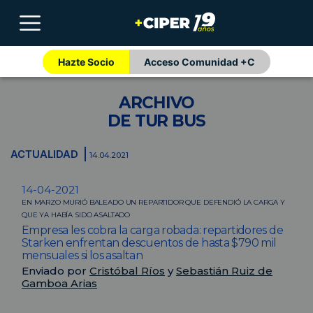
Hazte Socio
Acceso Comunidad +C
ARCHIVO
DE TUR BUS
ACTUALIDAD
14.04.2021
14-04-2021
EN MARZO MURIÓ BALEADO UN REPARTIDOR QUE DEFENDIÓ LA CARGA Y
QUE YA HABÍA SIDO ASALTADO
Empresa les cobra la carga robada: repartidores de
Starken enfrentan descuentos de hasta $790 mil
mensuales si los asaltan
Enviado por
Cristóbal Ríos
y
Sebastián Ruiz de
Gamboa Arias