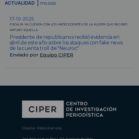
ACTUALIDAD
17.10.2025
17-10-2025
FISCALÍA YA CUENTA CON LOS ANTECEDENTES DE LA ALERTA QUE RECIBIÓ
ARTURO SQUELLA
Presidente de republicanos recibió evidencia en
abril de este año sobre los ataques con fake news
de la cuenta troll de "Neuroc"
Enviado por
Equipo CIPER
Director: Pedro Ramírez
José Miguel de la Barra 412, Santiago de Chile