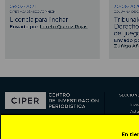
08-02-2021
30-06-202
CIPER ACADÉMICO / OPINIÓN
COLUMNA DE O
Licencia para linchar
Tribunal
Derecho 
Enviado por
Loreto Quiroz Rojas
del jueg
Enviado p
Zúñiga Añ
SECCION
Inve
Actu
Col
Director: Pedro Ramírez
Cart
José Miguel de la Barra 412, Santiago de Chile
Espe
En ti
Todos los derechos reservados © 2007-2026
Rada