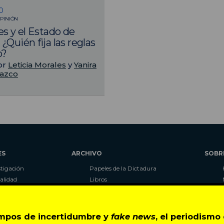
0
PINIÓN
es y el Estado de
¿Quién fija las reglas
o?
or
Leticia Morales
y
Yanira
azco
ES
ARCHIVO
SOBR
stigación
Papeles de la Dictadura
alidad
Libros
umnas
Blog
as
Autores
ciales
CIPER Académico
empos de incertidumbre y
fake news
, el periodism
r
LaBot Constituyente