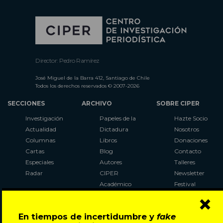
Director: Pedro Ramírez
José Miguel de la Barra 412, Santiago de Chile
Todos los derechos reservados © 2007-2026
SECCIONES
ARCHIVO
SOBRE CIPER
Investigación
Papeles de la
Hazte Socio
Actualidad
Dictadura
Nosotros
Columnas
Libros
Donaciones
Cartas
Blog
Contacto
Especiales
Autores
Talleres
Radar
CIPER
Newsletter
Académico
Festival
×
LaBot
Constituyente
En tiempos de incertidumbre y
fake
Al Plebiscito