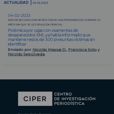
ACTUALIDAD
04.02.2023
04-02-2023
MÁS DE 80 CAJAS CON RESTOS ÓSEOS HAN PERMANECIDO DURANTE 23
AÑOS SIN QUE SE LES REALICEN PERICIAS
Polémica por cajas con osamentas de
desaparecidos: SML ya había informado que
mantiene restos de 300 presuntas víctimas sin
identificar
Enviado por
Nicolás Massai D.
,
Francisca Soto
y
Nicolás Sepúlveda