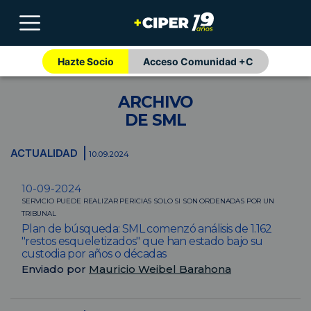
Hazte Socio
Acceso Comunidad +C
ARCHIVO
DE SML
ACTUALIDAD
10.09.2024
10-09-2024
SERVICIO PUEDE REALIZAR PERICIAS SOLO SI SON ORDENADAS POR UN
TRIBUNAL
Plan de búsqueda: SML comenzó análisis de 1.162
"restos esqueletizados" que han estado bajo su
custodia por años o décadas
Enviado por
Mauricio Weibel Barahona