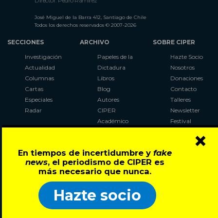
Director: Pedro Ramírez
José Miguel de la Barra 412, Santiago de Chile
Todos los derechos reservados © 2007-2026
SECCIONES
ARCHIVO
SOBRE CIPER
Investigación
Papeles de la
Hazte Socio
Actualidad
Dictadura
Nosotros
Columnas
Libros
Donaciones
Cartas
Blog
Contacto
Especiales
Autores
Talleres
Radar
CIPER
Newsletter
Académico
Festival
×
LaBot
Constituyente
En tiempos de incertidumbre y
fake
Al Plebiscito
news
, el periodismo de CIPER es
con CIPER
más necesario que nunca.
Síguenos en:
Hazte socio