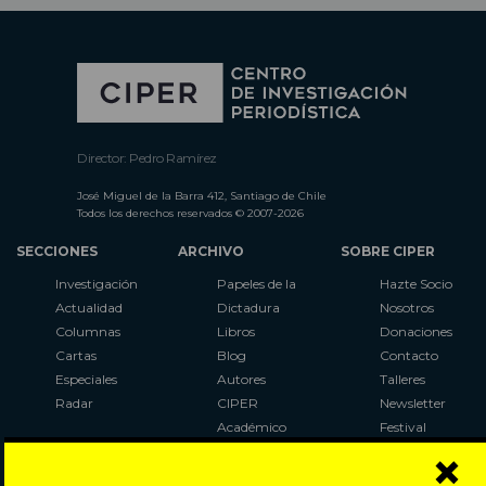
Director: Pedro Ramírez
José Miguel de la Barra 412, Santiago de Chile
Todos los derechos reservados © 2007-2026
SECCIONES
ARCHIVO
SOBRE CIPER
Investigación
Papeles de la
Hazte Socio
Actualidad
Dictadura
Nosotros
Columnas
Libros
Donaciones
Cartas
Blog
Contacto
Especiales
Autores
Talleres
Radar
CIPER
Newsletter
Académico
Festival
×
LaBot
Constituyente