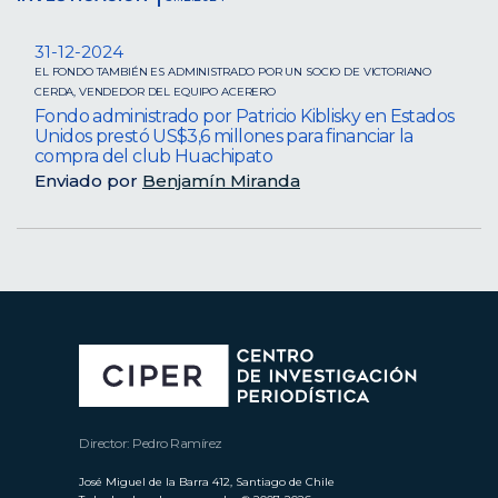
31-12-2024
EL FONDO TAMBIÉN ES ADMINISTRADO POR UN SOCIO DE VICTORIANO
CERDA, VENDEDOR DEL EQUIPO ACERERO
Fondo administrado por Patricio Kiblisky en Estados
Unidos prestó US$3,6 millones para financiar la
compra del club Huachipato
Enviado por
Benjamín Miranda
Director: Pedro Ramírez
José Miguel de la Barra 412, Santiago de Chile