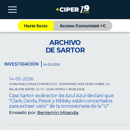
Hazte Socio
Acceso Comunidad +C
ARCHIVO
DE SARTOR
INVESTIGACIÓN
14.05.2026
14-05-2026
JUAN PABLO PAVEZ ENTREGÓ EL TESTIMONIO MÁS DURO SOBRE LA
RELACIÓN ENTRE LA “U”, HUACHIPATO Y ÑUBLENSE
Caso Sartor: exdirector de Azul Azul declaró que
"Clark, Cerda, Pesce y Kiblisky están concertados
para extraer valor" de la concesionaria de la "U"
Enviado por
Benjamín Miranda