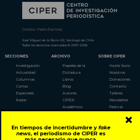
Director: Pedro Ramírez
José Miguel de la Barra 412, Santiago de Chile
Todos los derechos reservados © 2007-2026
SECCIONES
ARCHIVO
SOBRE CIPER
Investigación
Papeles de la
Hazte Socio
Actualidad
Dictadura
Nosotros
Columnas
Libros
Donaciones
Cartas
Blog
Contacto
Especiales
Autores
Talleres
Radar
CIPER
Newsletter
Académico
Festival
×
LaBot
Constituyente
En tiempos de incertidumbre y
fake
Al Plebiscito
news
, el periodismo de CIPER es
con CIPER
más necesario que nunca.