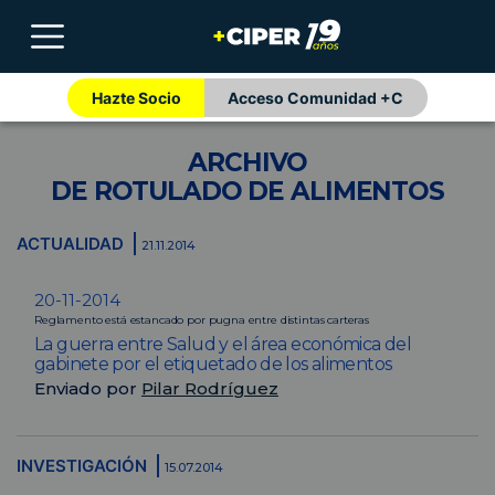
Hazte Socio
Acceso Comunidad +C
ARCHIVO
DE ROTULADO DE ALIMENTOS
ACTUALIDAD
21.11.2014
20-11-2014
Reglamento está estancado por pugna entre distintas carteras
La guerra entre Salud y el área económica del
gabinete por el etiquetado de los alimentos
Enviado por
Pilar Rodríguez
INVESTIGACIÓN
15.07.2014