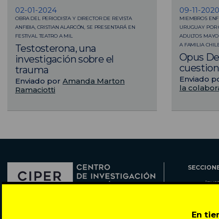
02-01-2024
09-11-202
OBRA DEL PERIODISTA Y DIRECTOR DE REVISTA
MIEMBROS ENFR
ANFIBIA, CRISTIAN ALARCÓN, SE PRESENTARÁ EN
URUGUAY POR 
FESTIVAL TEATRO A MIL
ADULTOS MAYOR
A FAMILIA CHI
Testosterona, una
Opus Dei
investigación sobre el
cuestio
trauma
Enviado p
Enviado por
Amanda Marton
la colabor
Ramaciotti
SECCION
Inve
Actu
Col
Director: Pedro Ramírez
En ti
Cart