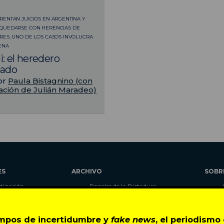
0
ENTAN JUICIOS EN ARGENTINA Y
QUEDARSE CON HERENCIAS DE
ES. UNO DE LOS CASOS INVOLUCRA
LENA
: el heredero
nado
or
Paula Bistagnino (con
ación de Julián Maradeo)
ES
ARCHIVO
SOBR
stigación
Papeles de la Dictadura
alidad
Libros
umnas
Blog
empos de incertidumbre y
fake news
, el periodism
as
Autores