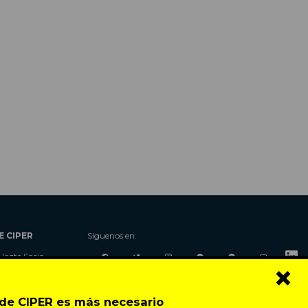
E CIPER
Síguenos en:
Hazte Socio
×
Nosotros
Donaciones
o de CIPER es más necesario
Contacto