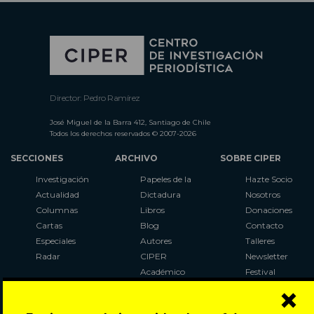
Director: Pedro Ramírez
José Miguel de la Barra 412, Santiago de Chile
Todos los derechos reservados © 2007-2026
SECCIONES
ARCHIVO
SOBRE CIPER
Investigación
Papeles de la
Hazte Socio
Actualidad
Dictadura
Nosotros
Columnas
Libros
Donaciones
Cartas
Blog
Contacto
Especiales
Autores
Talleres
Radar
CIPER
Newsletter
Académico
Festival
×
LaBot
Constituyente