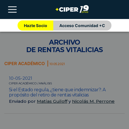
Hazte Socio
Acceso Comunidad +C
ARCHIVO
DE RENTAS VITALICIAS
CIPER ACADÉMICO
10.05.2021
10-05-2021
CIPER ACADÉMICO / ANÁLISIS
Si el Estado regula, ¿tiene que indemnizar?: A
propósito del retiro de rentas vitalicias
Enviado por
Matías Guiloff
y
Nicolás M. Perrone