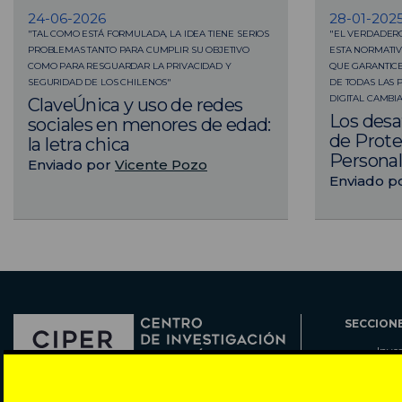
24-06-2026
28-01-202
"TAL COMO ESTÁ FORMULADA, LA IDEA TIENE SERIOS
"EL VERDADER
PROBLEMAS TANTO PARA CUMPLIR SU OBJETIVO
ESTA NORMATIV
COMO PARA RESGUARDAR LA PRIVACIDAD Y
QUE GARANTIC
SEGURIDAD DE LOS CHILENOS"
DE TODAS LAS 
DIGITAL CAMBI
ClaveÚnica y uso de redes
Los desa
sociales en menores de edad:
de Prote
la letra chica
Persona
Enviado por
Vicente Pozo
Enviado p
SECCION
Inve
Actu
Col
Director: Pedro Ramírez