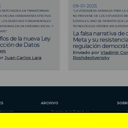
5
09-01-2025
O RETO RADICA EN TRANSFORMAR
"LA VERDADERA AMENAZA PARA LA 
A EN UNA HERRAMIENTA EFECTIVA
NO PROVIENE DE LOS ESFUERZOS R
E LOS DERECHOS FUNDAMENTALES
ESTATALES, SINO DE PERMITIR QUE 
PERSONAS EN UN ENTORNO SOCIAL Y
TECNOLÓGICAS OPEREN SIN SUPERVIS
ANTE"
La falsa narrativa de 
fíos de la nueva Ley
Meta y su resistencia
cción de Datos
regulación democrát
les
Enviado por
Vladimir Co
or
Juan Carlos Lara
Roshdestvensky
ES
ARCHIVO
SOBR
stigación
Papeles de la Dictadura
alidad
Libros
umnas
Blog