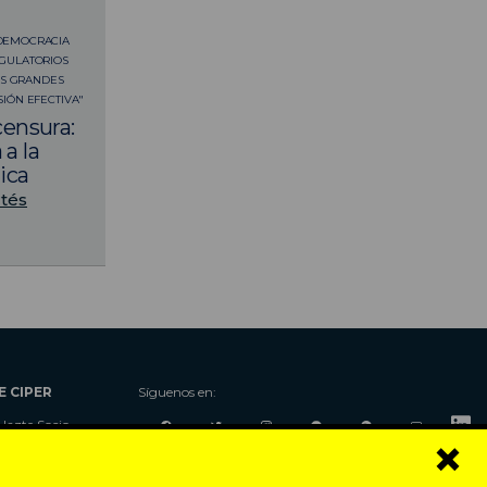
DEMOCRACIA
EGULATORIOS
LAS GRANDES
IÓN EFECTIVA"
censura:
 a la
ica
rtés
E CIPER
Síguenos en:
Hazte Socio
×
Nosotros
Donaciones