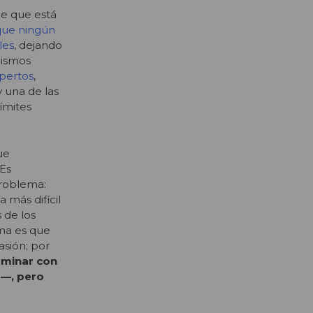
ue que está
 que ningún
les
, dejando
nismos
pertos
,
y una de las
ímites
ue
 Es
problema:
 más difícil
 de los
ema es que
asión; por
erminar con
r—, pero