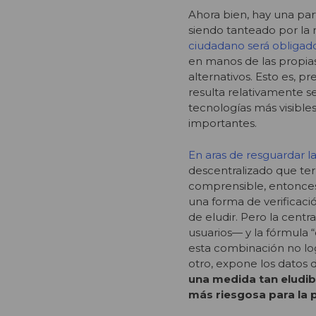
Ahora bien, hay una par
siendo tanteado por la 
ciudadano será obligad
en manos de las propias
alternativos. Esto es, p
resulta relativamente se
tecnologías más visible
importantes.
En aras de resguardar l
descentralizado que ter
comprensible, entonces
una forma de verificació
de eludir. Pero la cent
usuarios— y la fórmula 
esta combinación no logr
otro, expone los datos d
una medida tan eludib
más riesgosa para la p