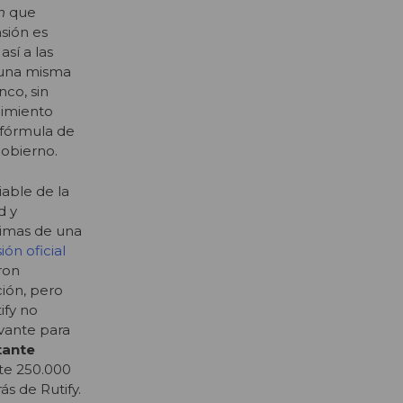
en
que
sión es
sí a las
e una misma
nco, sin
ocimiento
 fórmula de
gobierno.
iable de la
d y
timas de una
ión oficial
ron
ión, pero
ify no
vante para
tante
te 250.000
ás de Rutify
.