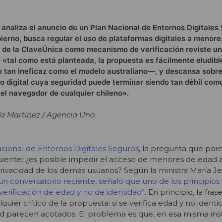
 analiza el anuncio de un Plan Nacional de Entornos Digitales 
ierno, busca regular el uso de plataformas digitales a menore
n de la ClaveÚnica como mecanismo de verificación reviste u
e «tal como está planteada, la propuesta es fácilmente eludibl
o tan ineficaz como el modelo australiano—, y descansa sobr
o digital cuya seguridad puede terminar siendo tan débil como
el navegador de cualquier chileno».
a Martínez / Agencia Uno
cional de Entornos Digitales Seguros
, la pregunta que par
guiente: ¿es posible impedir el acceso de menores de edad 
 privacidad de los demás usuarios? Según la ministra María Je
un conversatorio reciente, señaló que uno de los principios
verificación de edad y no de identidad”
. En principio, la fras
quier crítico de la propuesta: si se verifica edad y no identid
dad parecen acotados. El problema es que, en esa misma inst