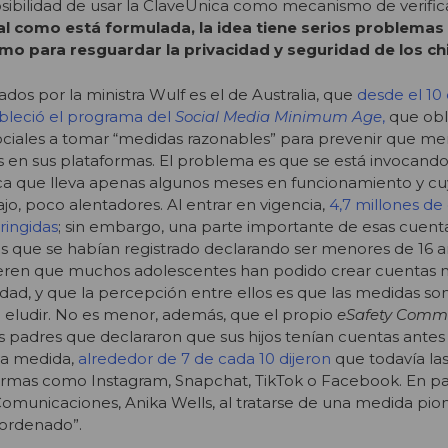
sibilidad de usar la ClaveÚnica como mecanismo de verifica
al como está formulada, la idea tiene serios problemas
mo para resguardar la privacidad y seguridad de los ch
dos por la ministra Wulf es el de Australia, que
desde el 10
bleció el programa del
Social Media Minimum Age
,
que obli
ociales a tomar “medidas razonables” para prevenir que me
 en sus plataformas
. El problema es que se está invocan
ca que lleva apenas algunos meses en funcionamiento y c
ajo, poco alentadores. Al entrar en vigencia,
4,7 millones de
ringidas
; sin embargo, una parte importante de esas cuent
s que se habían registrado declarando ser menores de 16 
eren que muchos adolescentes han podido crear cuentas n
edad, y que la percepción entre ellos es que las medidas so
 eludir
. No es menor, además, que el propio
eSafety Commi
s padres que declararon que sus hijos tenían cuentas antes 
la medida,
alrededor de 7 de cada 10 dijeron
que todavía la
ormas como Instagram, Snapchat, TikTok o Facebook
. En p
Comunicaciones, Anika Wells, al tratarse de una medida pion
sordenado”.