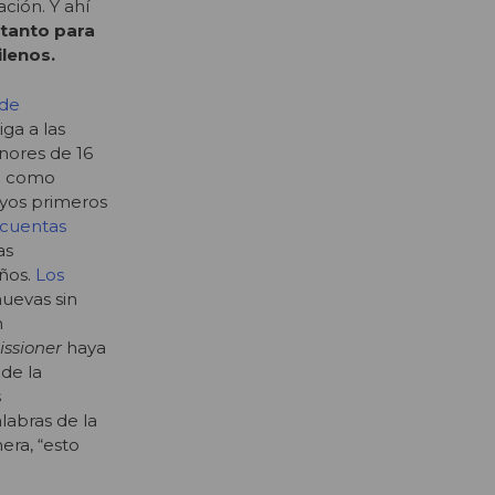
ción. Y ahí
 tanto para
ilenos.
 de
ga a las
nores de 16
do como
uyos primeros
 cuentas
as
años.
Los
uevas sin
n
ssioner
haya
de la
s
alabras de la
era, “esto