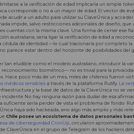
imitarse a la verificación de edad implicaría un simple
tok
nica corresponde o no a un mayor de edad. El vector de eva
e acudir a un adulto para utilizar su ClaveÚnica y acceder a
 nada impide, salvo restricciones adicionales de diseño, qu
les cuentas con la misma clave. Una forma de cerrar ese fla
ación australiana, sería ligar la verificación de edad a recon
a cédula de identidad —lo cual traicionaría por completo la
 no parece estar dentro del horizonte de posibilidades del 
 tan eludible como el modelo australiano, introducir la var
 reconocimiento biométrico— no es trivial para la privacida
os. Hace poco más de un mes, miles de chilenos fueron víc
tos médicos sensibles
a través de la plataforma Rutify.
La vers
infraestructura y la base de datos de la ClaveÚnica no se vie
 incidente
No hay ninguna razón para dudar de esa afirmac
suficiente sería perder de vista el problema de fondo: Rut
Única haya sido hackeada, sino algo más amplio y más rele
que
Chile posee un ecosistema de datos personales bas
esa de ciberseguridad CronUp,
circularon aproximadamen
 de ClaveÚnica en el grupo de Telegram de los hackers detr