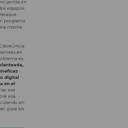
encuentra en
los equipos
erataque
 un programa
 una misma
 ClaveÚnica:
trámites en
problema es
planteada,
ineficaz
 digital
a en el
rrar ese
obre esa
rculando en
r, para los