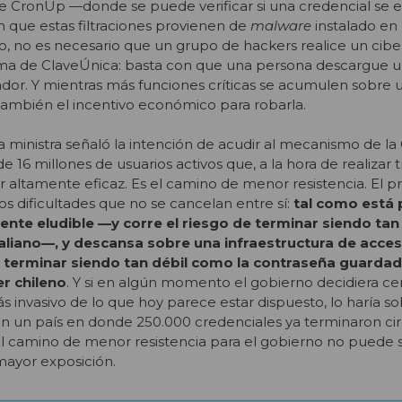
de CronUp —donde se puede verificar si una credencial se 
an que estas filtraciones provienen de
malware
instalado en 
nto, no es necesario que un grupo de hackers realice un cib
forma de ClaveÚnica: basta con que una persona descargue
dor. Y mientras más funciones críticas se acumulen sobre
también el incentivo económico para robarla.
a ministra señaló la intención de acudir al mecanismo de la
 16 millones de usuarios activos que, a la hora de realizar 
r altamente eficaz. Es el camino de menor resistencia. El 
s dificultades que no se cancelan entre sí:
tal como está 
ente eludible —y corre el riesgo de terminar siendo tan 
liano—, y descansa sobre una infraestructura de acceso
terminar siendo tan débil como la contraseña guardad
r chileno
. Y si en algún momento el gobierno decidiera ce
s invasivo de lo que hoy parece estar dispuesto, lo haría s
en un país en donde 250.000 credenciales ya terminaron ci
l camino de menor resistencia para el gobierno no puede se
mayor exposición.