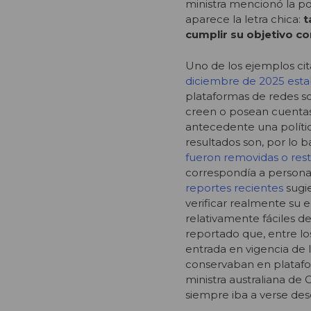
ministra mencionó la po
aparece la letra chica:
t
cumplir su objetivo co
Uno de los ejemplos cita
diciembre de 2025 esta
plataformas de redes s
creen o posean cuentas
antecedente una políti
resultados son, por lo b
fueron removidas o rest
correspondía a persona
reportes recientes
sugi
verificar realmente su 
relativamente fáciles de
reportado que, entre lo
entrada en vigencia de 
conservaban en plataf
ministra australiana de 
siempre iba a verse de