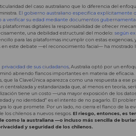
ticularidad del caso australiano que lo diferencia del enfoq
ministra.
El gobierno australiano especifica explícitamente
o a verificar su edad mediante documentos gubernamenta
 plataformas digitales la responsabilidad de ofrecer meca
recisamente, una debilidad estructural del modelo:
según ex
ncillo para las plataformas incumplir con estas exigencias, 
s en este debate —el reconocimiento facial— ha mostrado l
a privacidad de sus ciudadanos
, Australia optó por un enfoq
minó abriendo flancos importantes en materia de eficacia.
, que la ClaveÚnica aparezca como una respuesta a ese 
n centralizada y estandarizada que, al menos en teoría, sería
ralización tiene un costo —una mayor exposición de los datos
“edad y no identidad” es el intento de no pagarlo. El probl
a lo que promete. Por un lado, no cierra el flanco de la ev
e los chilenos a nuevos riesgos.
El riesgo, entonces, es t
le como la australiana —o incluso más sencilla de burla
rivacidad y seguridad de los chilenos.