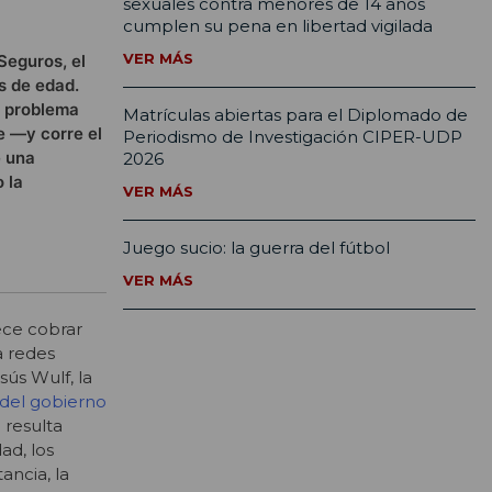
sexuales contra menores de 14 años
cumplen su pena en libertad vigilada
VER MÁS
Seguros, el
s de edad.
n problema
Matrículas abiertas para el Diplomado de
e —y corre el
Periodismo de Investigación CIPER-UDP
e una
2026
 la
VER MÁS
Juego sucio: la guerra del fútbol
VER MÁS
ece cobrar
a redes
sús Wulf, la
 del gobierno
e resulta
ad, los
ancia, la