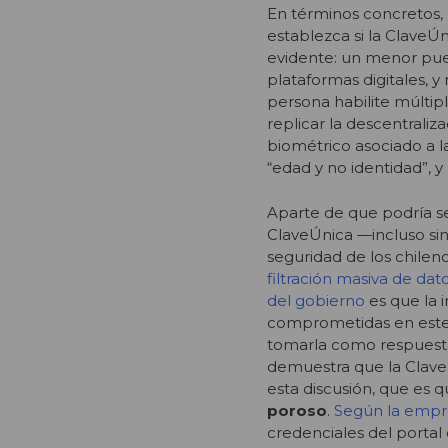
En términos concretos, l
establezca si la ClaveÚ
evidente: un menor pued
plataformas digitales, y
persona habilite múltip
replicar la descentraliz
biométrico asociado a l
“edad y no identidad”, y
Aparte de que podría ser
ClaveÚnica —incluso sin
seguridad de los chilen
filtración masiva de da
del gobierno
es que la 
comprometidas en este
tomarla como respuesta 
demuestra que la Clave
esta discusión, que es 
poroso
.
Según la empr
credenciales del portal