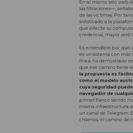
En el mismo sitio web 
las filtraciones—, señal
de las víctimas. Por ta
sofisticado a la plata
que infecte su computa
credencial, mayor será 
Es entendible por qué l
es un sistema con más de
línea, ha demostrado se
que ese camino tiene do
la propuesta es fácilm
como el modelo austra
cuya seguridad puede 
navegador de cualquie
primer flanco siendo má
misma infraestructura, 
un canal de Telegram. E
chilenos, el camino de 