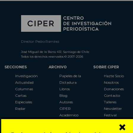
Director: Pedro Ramírez
José Miguel de la Barra 412, Santiago de Chile
Todos los derechos reservados © 2007-2026
SECCIONES
ARCHIVO
SOBRE CIPER
Investigación
Papeles de la
Hazte Socio
Actualidad
Dictadura
Nosotros
Columnas
Libros
Donaciones
Cartas
Blog
Contacto
Especiales
Autores
Talleres
Radar
CIPER
Newsletter
Académico
Festival
×
LaBot
Constituyente