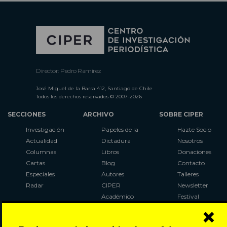
Director: Pedro Ramírez
José Miguel de la Barra 412, Santiago de Chile
Todos los derechos reservados © 2007-2026
SECCIONES
ARCHIVO
SOBRE CIPER
Investigación
Papeles de la
Hazte Socio
Actualidad
Dictadura
Nosotros
Columnas
Libros
Donaciones
Cartas
Blog
Contacto
Especiales
Autores
Talleres
Radar
CIPER
Newsletter
Académico
Festival
×
LaBot
Constituyente