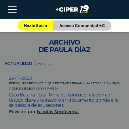
Hazte Socio
Acceso Comunidad +C
ARCHIVO
DE PAULA DÍAZ
ACTUALIDAD
29.11.2022
29-11-2022
PERSECUTOR RECONOCIÓ QUE ENTONCES TENÍAN UNA ESTRECHA AMISTAD
Y QUE DESPUÉS FUERON PAREJA
Caso Basura: Fiscal Morales mantuvo relación con
testigo clave y la asesoró en documento donde ella
se desistía de acusaciones
Enviado por
Nicolás Sepúlveda