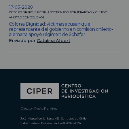
17-03-2020
INTEGRÓ GRUPO JUVENIL ADOCTRINADO POR JERARCAS Y CULTIVÓ
AMISTAD CON COLONOS
Colonia Dignidad: víctimas acusan que
representante del gobierno en comisión chileno-
alemana apoyó régimen de Schäfer
Enviado por
Catalina Albert
Director: Pedro Ramírez
José Miguel de la Barra 412, Santiago de Chile
Todos los derechos reservados © 2007-2026