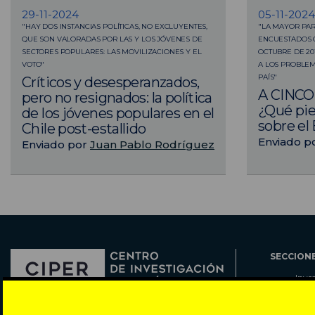
29-11-2024
05-11-2024
"HAY DOS INSTANCIAS POLÍTICAS, NO EXCLUYENTES,
"LA MAYOR PAR
QUE SON VALORADAS POR LAS Y LOS JÓVENES DE
ENCUESTADOS 
SECTORES POPULARES: LAS MOVILIZACIONES Y EL
OCTUBRE DE 20
VOTO"
A LOS PROBLEM
PAÍS"
Críticos y desesperanzados,
A CINCO
pero no resignados: la política
¿Qué pie
de los jóvenes populares en el
sobre el 
Chile post-estallido
Enviado p
Enviado por
Juan Pablo Rodríguez
SECCION
Inve
Actu
Col
Director: Pedro Ramírez