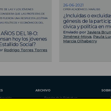
26-06-2021
TE DE LAS Y LOS JÓVENES
CIPER ACADÉMICO / ANÁLISIS
CONSIDERA QUE LAS PROTESTAS DE
¿Incluidas o excluida
19 FUERON UNA RESPUESTA LEGÍTIMA
génesis de la partici
AS POLÍTICOS Y ECONÓMICOS DEL
cívica y política en 
Enviado por
Javiera Bru
 AÑOS DEL 18-O:
Jiménez-Moya
,
Paula L
nsan hoy los jóvenes
Marcia Olhaberry
Estallido Social?
or
Rodrigo Torres Torres
ES
ARCHIVO
SOBR
stigación
Papeles de la Dictadura
alidad
Libros
umnas
Blog