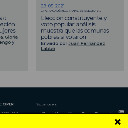
28-05-2021
CIPER ACADÉMICO / ANÁLISIS ELECTORAL
s?:
Elección constituyente y
pación
voto popular: análisis
mujeres
muestra que las comunas
pobres sí votaron
na
,
Gloria
uengo
y
Enviado por
Juan Fernández
Labbé
E CIPER
Síguenos en:
Hazte Socio
×
Nosotros
Donaciones