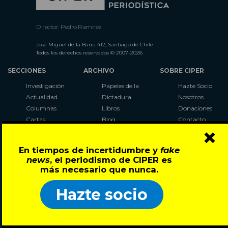
Director: Pedro Ramírez
José Miguel de la Barra 412, Santiago de Chile
Todos los derechos reservados © 2007-2026
SECCIONES
ARCHIVO
SOBRE CIPER
Investigación
Papeles de la
Hazte Socio
Actualidad
Dictadura
Nosotros
Columnas
Libros
Donaciones
Cartas
Blog
Contacto
×
Especiales
Autores
Talleres
Radar
CIPER
Newsletter
En tiempos de incertidumbre y
fake
Académico
Festival
news
, el periodismo de CIPER es
LaBot
más necesario que nunca.
Constituyente
Al Plebiscito
Hazte socio
con CIPER
Síguenos en: