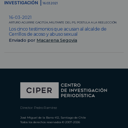
INVESTIGACIÓN
16.03.2021
16-03-2021
ARTURO AGUIRRE GACITÚA, MILITANTE DEL PS, POSTULA A LA REELECCIÓN
Los cinco testimonios que acusan al alcalde de
Cerrillos de acoso y abuso sexual
Enviado por
Macarena Segovia
Director: Pedro Ramírez
José Miguel de la Barra 412, Santiago de Chile
Todos los derechos reservados © 2007-2026