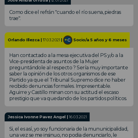
Como dice el refrán "cuando el río suena, piedras
trae".
Orlando Illezca |
17.03.2021
|
Socio/a 5 años y 6 meses
Han contactado a la mesa ejecutiva del PS y/o a la
Vice-presidenta de asuntos de la Mujer
preguntándole al respecto ? Sería muy importante
saber la opinión de los otros organismos de ese
Partido ya que el Tribunal Supremo dice no haber
recibido denuncias formales. Impresentable.
Aguirre y Castillo minan con su actitud el escaso
prestigio que va quedando de los partidos políticos.
Jessica Ivonne Pavez Angel |
16.03.2021
Si, el es así, yo soy funcionaria de la mununicipalidad,
una vez se me insinuo, no podia denunciarlo, le