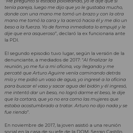
“
Me preguntó si estaba pololeando, yo le dije que sí
tenía pareja, luego me dijo que yo le gustaba mucho,
donde con una mano me tomó un brazo y con la otra
mano me tomó la cara y la acercó hacia él y me dio un
beso a la fuerza. Yo de forma inmediata lo empujé y le
dije que era asqueroso
”, declaró la ex funcionaria ante
la PDI.
El segundo episodio tuvo lugar, según la versión de la
denunciante, a mediados de 2017: “
Al finalizar la
reunión, yo me fui a mi oficina, voy llegando y me
percaté que Arturo Aguirre venía caminando detrás
mío y me pidió un vaso de agua, yo ingresé a la oficina
para buscar el vaso y sacar agua del bidón y él ingresó,
me intentó dar un beso, no logró darme el beso, le dije
que la cortara, que yo no era como las mujeres que
estaba acostumbrado a tratar. Arturo no dijo nada y se
fue riendo
”.
En noviembre de 2017, la joven asistió a una reunión
social en la casa de su jefe de la DOM, Sergio Castillo.