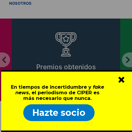
VER TODOS
NOSOTROS
Premios obtenidos
×
Ver premios
En tiempos de incertidumbre y
fake
news
, el periodismo de CIPER es
más necesario que nunca.
Hazte socio