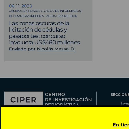
06-11-2020
CAMBIOS EN PLAZOS Y VACÍOS DE INFORMACIÓN
PODRÍAN FAVORECER AL ACTUAL PROVEEDOR
Las zonas oscuras de la
licitación de cédulas y
pasaportes: concurso
involucra US$480 millones
Enviado por
Nicolás Massai D.
SECCION
Inve
Actu
Col
Director: Pedro Ramírez
Cart
En ti
José Miguel de la Barra 412, Santiago de Chile
Espe