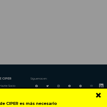
E CIPER
Síguenos en:
Hazte Socio
×
Nosotros
Donaciones
Contacto
o de CIPER es más necesario
Talleres