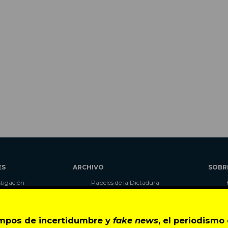
ES
ARCHIVO
SOBR
stigación
Papeles de la Dictadura
alidad
Libros
umnas
Blog
as
Autores
empos de incertidumbre y
fake news
, el periodism
ciales
CIPER Académico