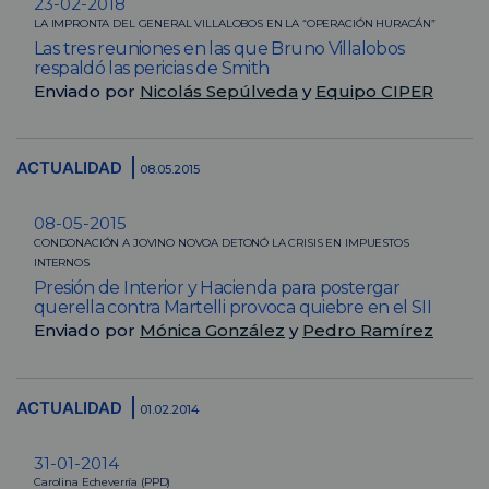
23-02-2018
LA IMPRONTA DEL GENERAL VILLALOBOS EN LA “OPERACIÓN HURACÁN”
Las tres reuniones en las que Bruno Villalobos
respaldó las pericias de Smith
Enviado por
Nicolás Sepúlveda
y
Equipo CIPER
ACTUALIDAD
08.05.2015
08-05-2015
CONDONACIÓN A JOVINO NOVOA DETONÓ LA CRISIS EN IMPUESTOS
INTERNOS
Presión de Interior y Hacienda para postergar
querella contra Martelli provoca quiebre en el SII
Enviado por
Mónica González
y
Pedro Ramírez
ACTUALIDAD
01.02.2014
31-01-2014
Carolina Echeverría (PPD)