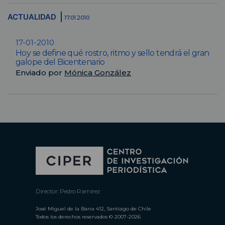
ACTUALIDAD
17.01.2010
17-01-2010
Hoy se define qué rostro, ritmo y sello tendrá el gran
galope del Bicentenario
Enviado por
Mónica González
Director: Pedro Ramírez
José Miguel de la Barra 412, Santiago de Chile
Todos los derechos reservados © 2007-2026