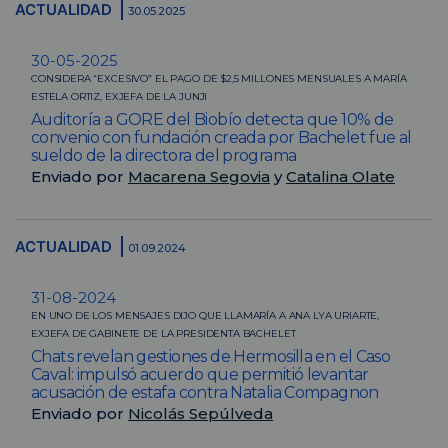
ACTUALIDAD
30.05.2025
30-05-2025
CONSIDERA “EXCESIVO” EL PAGO DE $2,5 MILLONES MENSUALES A MARÍA
ESTELA ORTIZ, EXJEFA DE LA JUNJI
Auditoría a GORE del Biobío detecta que 10% de
convenio con fundación creada por Bachelet fue al
sueldo de la directora del programa
Enviado por
Macarena Segovia
y
Catalina Olate
ACTUALIDAD
01.09.2024
31-08-2024
EN UNO DE LOS MENSAJES DIJO QUE LLAMARÍA A ANA LYA URIARTE,
EXJEFA DE GABINETE DE LA PRESIDENTA BACHELET
Chats revelan gestiones de Hermosilla en el Caso
Caval: impulsó acuerdo que permitió levantar
acusación de estafa contra Natalia Compagnon
Enviado por
Nicolás Sepúlveda