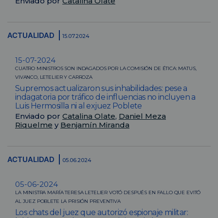
Enviado por
Catalina Olate
ACTUALIDAD
15.07.2024
15-07-2024
CUATRO MINISTROS SON INDAGADOS POR LA COMISIÓN DE ÉTICA: MATUS,
VIVANCO, LETELIER Y CARROZA
Supremos actualizaron sus inhabilidades: pese a
indagatoria por tráfico de influencias no incluyen a
Luis Hermosilla ni al exjuez Poblete
Enviado por
Catalina Olate
,
Daniel Meza
Riquelme
y
Benjamín Miranda
ACTUALIDAD
05.06.2024
05-06-2024
LA MINISTRA MARÍA TERESA LETELIER VOTÓ DESPUÉS EN FALLO QUE EVITÓ
AL JUEZ POBLETE LA PRISIÓN PREVENTIVA
Los chats del juez que autorizó espionaje militar: