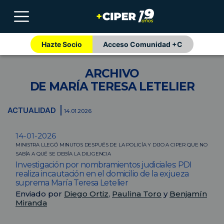
Hazte Socio
Acceso Comunidad +C
ARCHIVO
DE MARÍA TERESA LETELIER
ACTUALIDAD
14.01.2026
14-01-2026
MINISTRA LLEGÓ MINUTOS DESPUÉS DE LA POLICÍA Y DIJO A CIPER QUE NO
SABÍA A QUÉ SE DEBÍA LA DILIGENCIA
Investigación por nombramientos judiciales: PDI
realiza incautación en el domicilio de la exjueza
suprema María Teresa Letelier
Enviado por
Diego Ortiz
,
Paulina Toro
y
Benjamín
Miranda