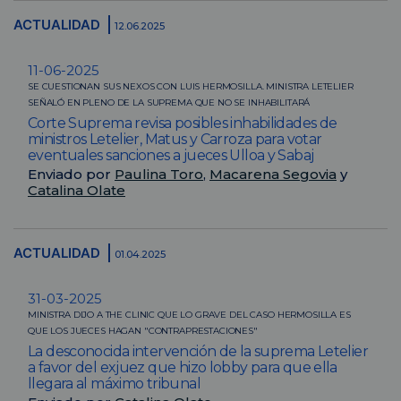
ACTUALIDAD
12.06.2025
11-06-2025
SE CUESTIONAN SUS NEXOS CON LUIS HERMOSILLA. MINISTRA LETELIER
SEÑALÓ EN PLENO DE LA SUPREMA QUE NO SE INHABILITARÁ
Corte Suprema revisa posibles inhabilidades de
ministros Letelier, Matus y Carroza para votar
eventuales sanciones a jueces Ulloa y Sabaj
Enviado por
Paulina Toro
,
Macarena Segovia
y
Catalina Olate
ACTUALIDAD
01.04.2025
31-03-2025
MINISTRA DIJO A THE CLINIC QUE LO GRAVE DEL CASO HERMOSILLA ES
QUE LOS JUECES HAGAN "CONTRAPRESTACIONES"
La desconocida intervención de la suprema Letelier
a favor del exjuez que hizo lobby para que ella
llegara al máximo tribunal