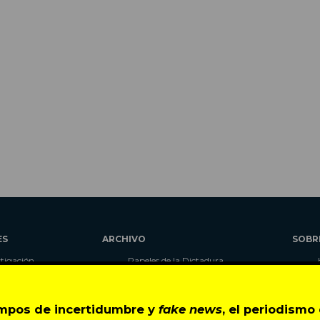
ES
ARCHIVO
SOBR
stigación
Papeles de la Dictadura
alidad
Libros
umnas
Blog
empos de incertidumbre y
fake news
, el periodism
as
Autores