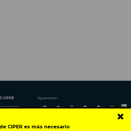
E CIPER
Síguenos en:
Hazte Socio
×
Nosotros
Donaciones
o de CIPER es más necesario
Contacto