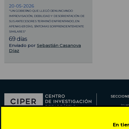
20-05-2026
"UN GOBIERNO QUE LLEGÓ DENUNCIANDO
IMPROVISACIÓN, DEBILIDAD Y DESORIENTACIÓN DE
SUS ANTECESORES TERMINÓ ENFRENTANDO, EN
APENAS 69 DÍAS, SÍNTOMAS SORPRENDENTEMENTE
SIMILARES"
69 días
Enviado por
Sebastián Casanova
Díaz
SECCION
Inve
Actu
Col
Director: Pedro Ramírez
En ti
Cart
José Miguel de la Barra 412, Santiago de Chile