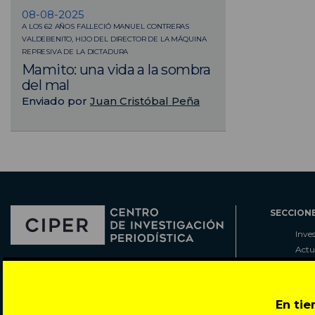
08-08-2025
A LOS 62 AÑOS FALLECIÓ MANUEL CONTRERAS
VALDEBENITO, HIJO DEL DIRECTOR DE LA MÁQUINA
REPRESIVA DE LA DICTADURA
Mamito: una vida a la sombra
del mal
Enviado por
Juan Cristóbal Peña
SECCION
Inve
Actu
Col
Director: Pedro Ramírez
Cart
José Miguel de la Barra 412, Santiago de Chile
Espe
En ti
Todos los derechos reservados © 2007-2026
Rada