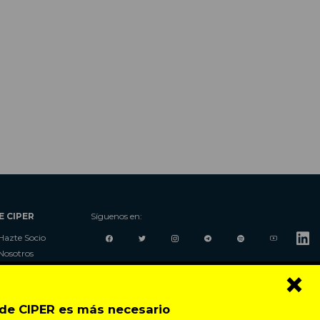
E CIPER
Síguenos en:
Hazte Socio
Nosotros
×
Donaciones
Contacto
Talleres
o de CIPER es más necesario
Newsletter