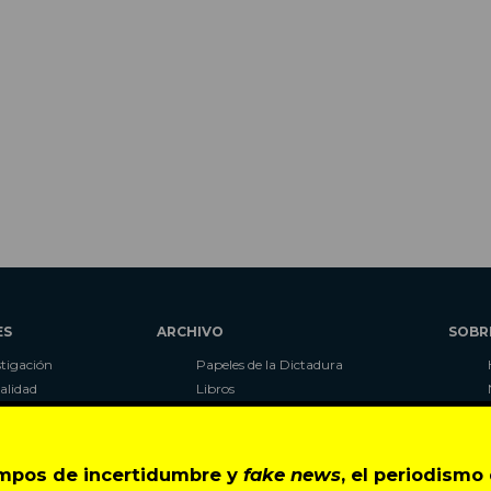
ES
ARCHIVO
SOBR
stigación
Papeles de la Dictadura
alidad
Libros
umnas
Blog
as
Autores
ciales
CIPER Académico
empos de incertidumbre y
fake news
, el periodism
r
LaBot Constituyente