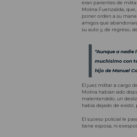
eran parientes de milita
Molina Fuenzalida, que
poner orden a su manera
amigos que abandonaran
su auto y, de regreso, d
“Aunque a nadie l
muchísimo con tod
hijo de Manuel Con
El juez militar a cargo 
Molina habían sido dispa
malentendido, un desli
había dejado de existir,
El suceso policial le pa
tiene esposa, ni exesposa,