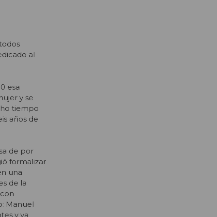
 todos
edicado al
90 esa
mujer y se
ucho tiempo
eis años de
osa de por
ió formalizar
 en una
es de la
 con
o: Manuel
tes y ya