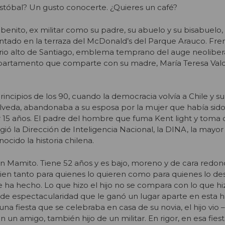
stóbal? Un gusto conocerte. ¿Quieres
un café?
enito, ex militar como su padre, su abuelo y su bisabuelo,
tado en la terraza del McDonald’s del Parque Arauco. Fren
rrio alto de Santiago, emblema temprano del auge neoliber
departamento que comparte con su madre, María Teresa Val
incipios de los 90, cuando la democracia volvía a Chile y su
veda, abandonaba a su esposa por la mujer que había sido
 15 años. El padre del hombre que fuma Kent light y toma 
irigió la Dirección de Inteligencia Nacional, la DINA, la may
cido la historia chilena.
en Mamito. Tiene 52 años y es bajo, moreno y de cara redo
ien tanto para quienes lo quieren como para quienes lo de
e ha hecho. Lo que hizo el hijo no se compara con lo que hi
e espectacularidad que le ganó un lugar aparte en esta hi
a fiesta que se celebraba en casa de su novia, el hijo vio 
un amigo, también hijo de un militar. En rigor, en esa fiest