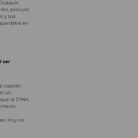
n Joaquín
ito, procuró
o y sus
 guardaba en
l ser
al capitán
do un
 que la DINA
intacto.
 es. Hoy no