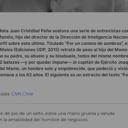
odista Juan Cristóbal Peña sostuvo una serie de entrevistas c
mito, hijo del director de la Dirección de Inteligencia Nacion
erfil sobre este último. Titulado “Por un camino de sombras”, es
s Malos (Ediciones UDP, 2015) retrató de paso al hijo del Mamo
omo su padre, su abuelo y su bisabuelo, todos del mismo nombr
 12 balazos —y por quedar impune— al capitán de Ejército Joa
o del Mamo, un hombre solo y empobrecido, que padeció y vivió
semana a los 62 años. El siguiente es un extracto del texto “P
tada:
CNN Chile
e de pie de un salto, estira una mano gruesa y saluda
 la amabilidad del hombre de negocios: