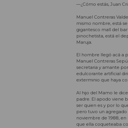
—¿Cómo estás, Juan Cri
Manuel Contreras Valdeb
mismo nombre, está sen
gigantesco mall del ba
pinochetista, está el 
Maruja.
El hombre llegó acá a pr
Manuel Contreras Sepúl
secretaria y amante por
edulcorante artificial d
exterminio que haya cono
Al hijo del Mamo le dic
padre. El apodo viene b
ser quien es y por lo qu
pero tuvo un agregado d
noviembre de 1988, en un
que ella coqueteaba con 