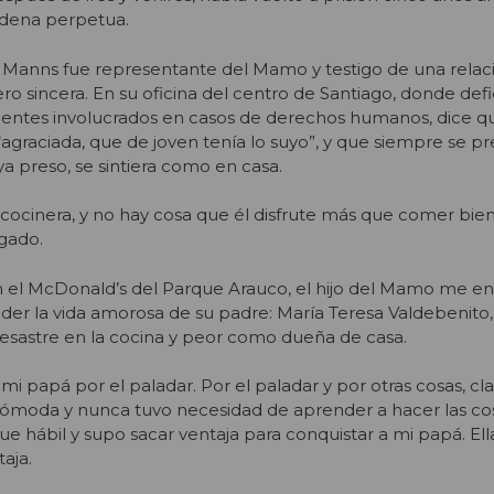
dena perpetua.
 Manns fue representante del Mamo y testigo de una relac
 pero sincera. En su oficina del centro de Santiago, donde def
gentes involucrados en casos de derechos humanos, dice q
“agraciada, que de joven tenía lo suyo”, y que siempre se 
a preso, se sintiera como en casa.
cocinera, y no hay cosa que él disfrute más que comer bien
gado.
 el McDonald’s del Parque Arauco, el hijo del Mamo me e
er la vida amorosa de su padre: María Teresa Valdebenito, 
esastre en la cocina y peor como dueña de casa.
mi papá por el paladar. Por el paladar y por otras cosas, c
cómoda y nunca tuvo necesidad de aprender a hacer las cos
fue hábil y supo sacar ventaja para conquistar a mi papá. Ella
aja.