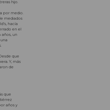
eras hijo.
ía por medio.
a de mediados
d’s, hacía
errado en el
 años, un
y una
.
 Desde que
iera. Y, más
aron de
ás que
tiérrez
por años y