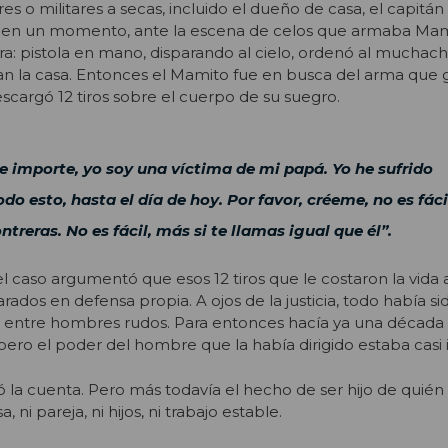
res o militares a secas, incluido el dueño de casa, el capitá
, en un momento, ante la escena de celos que armaba Mam
: pistola en mano, disparando al cielo, ordenó al muchach
 la casa. Entonces el Mamito fue en busca del arma que
escargó 12 tiros sobre el cuerpo de su suegro.
e importe, yo soy una víctima de mi papá. Yo he sufrido
o esto, hasta el día de hoy. Por favor, créeme, no es fáci
treras. No es fácil, más si te llamas igual que él”.
del caso argumentó que esos 12 tiros que le costaron la vida 
rados en defensa propia. A ojos de la justicia, todo había si
z entre hombres rudos. Para entonces hacía ya una década
 pero el poder del hombre que la había dirigido estaba casi 
só la cuenta. Pero más todavía el hecho de ser hijo de quién
 ni pareja, ni hijos, ni trabajo estable.