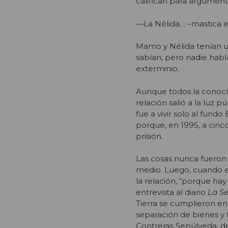
califican para argument
—La Nélida… –mastica el 
Mamo y Nélida tenían u
sabían, pero nadie habl
exterminio.
Aunque todos la conocían
relación salió a la luz
fue a vivir solo al fund
porque, en 1995, a cinco
prisión.
Las cosas nunca fueron 
medio. Luego, cuando el
la relación, “porque hay
entrevista al diario
La S
Tierra se cumplieron en
separación de bienes y 
Contreras Sepúlveda, des