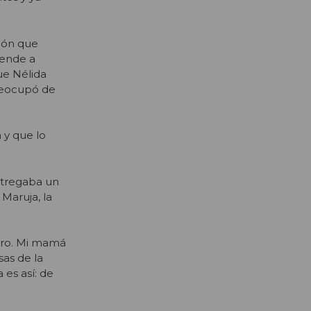
ión que
iende a
ue Nélida
preocupó de
 y que lo
ntregaba un
Maruja, la
laro. Mi mamá
as de la
 es así: de