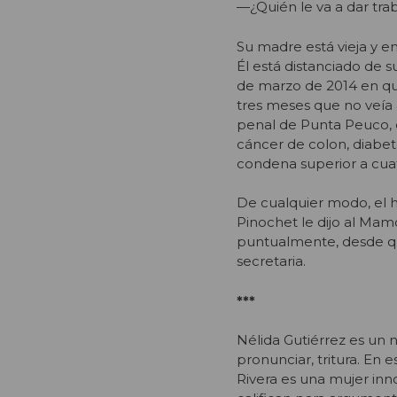
—¿Quién le va a dar tra
Su madre está vieja y e
Él está distanciado de s
de marzo de 2014 en qu
tres meses que no veía 
penal de Punta Peuco, e
cáncer de colon, diabete
condena superior a cuat
De cualquier modo, el 
Pinochet le dijo al Mamo
puntualmente, desde qu
secretaria.
***
Nélida Gutiérrez es un
pronunciar, tritura. En 
Rivera es una mujer inn