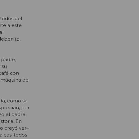
 todos del
te a este
al
debenito,
 padre,
 su
café con
or máquina de
nda, como su
sprecian, por
zo el padre,
storia. En
–o creyó ver–
a casi todos