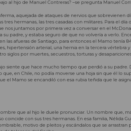
bajo al hijo de Manuel Contreras? –se pregunta Manuel Contr
nferma, aquejada de ataques de nervios que sobrevienen d
us tres hermanas, las tres casadas con militares. Para el dí
e nos juntamos por primera vez a conversar en el McDonal
a su padre, y estaba seguro de que no volvería a verlo. Enc
n las afueras de Santiago, para entonces el Mamo tenía 84
s, hipertensión arterial, una hernia en la tercera vértebra 
ro siglos por muertes, secuestros, torturas y desapariciones
hijo siente que hace mucho tiempo que perdió a su padre.
 que, en Chile, no podía moverse una hoja sin que él lo sup
e el Mamo se encandiló con esa rubia teñida que le asign
 nombre que al hijo le duele pronunciar. Un nombre que, m
eso coincide con sus tres hermanas. En esa familia, Nélida Gu
ombrable, motivo de pleitos y escándalos que se arrastran 