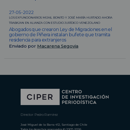
27-05-2022
LOS EXFUNCIONARIOS MIJAIL BONITO Y JOSÉ MARÍA HURTADO AHORA
TRABAJAN EN ALIANZA CON ESTUDIO JURÍDICO VENEZOLANO
Abogados que crearon Ley de Migraciones en el
gobierno de Piñera instalan bufete que tramita
residencia para extranjeros
Enviado por
Macarena Segovia
Director: Pedro Ramírez
José Miguel de la Barra 412, Santiago de Chile
Todos los derechos reservados © 2007-2026