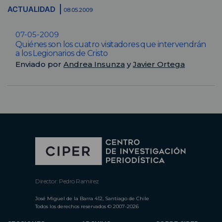
ACTUALIDAD
08.05.2009
07-05-2009
Quiénes son los cuatro visitadores que intervendrán
a los Legionarios de Cristo
Enviado por
Andrea Insunza
y
Javier Ortega
Director: Pedro Ramírez
José Miguel de la Barra 412, Santiago de Chile
Todos los derechos reservados © 2007-2026