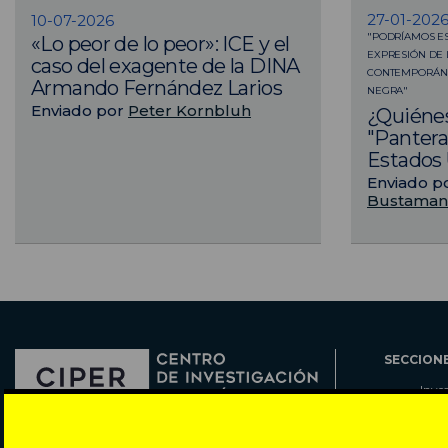
27-01-202
10-07-2026
"PODRÍAMOS ES
«Lo peor de lo peor»: ICE y el
EXPRESIÓN DE 
caso del exagente de la DINA
CONTEMPORÁNE
Armando Fernández Larios
NEGRA"
Enviado por
Peter Kornbluh
¿Quiénes
"Pantera
Estados
Enviado p
Bustaman
SECCION
Inve
Actu
Col
Director: Pedro Ramírez