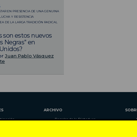
6
TAR EN PRESENCIA DE UNA GENUINA
LUCHA Y RESISTENCIA
A DE LA LARGA TRADICIÓN RADICAL
 son estos nuevos
s Negras" en
 Unidos?
or
Juan Pablo Vásquez
te
ES
ARCHIVO
SOBR
stigación
Papeles de la Dictadura
alidad
Libros
umnas
Blog