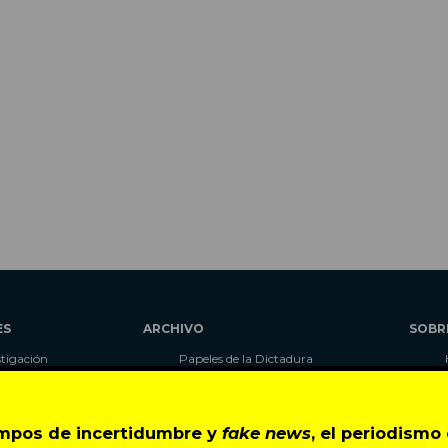
ES
ARCHIVO
SOBR
stigación
Papeles de la Dictadura
alidad
Libros
umnas
Blog
as
Autores
empos de incertidumbre y
fake news
, el periodism
ciales
CIPER Académico