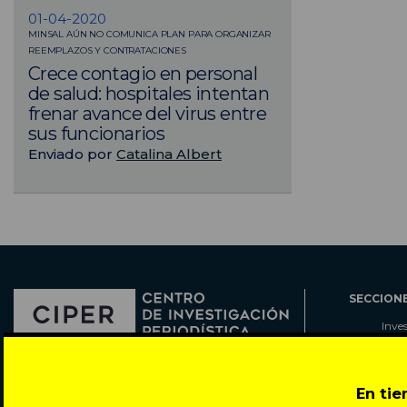
01-04-2020
MINSAL AÚN NO COMUNICA PLAN PARA ORGANIZAR
REEMPLAZOS Y CONTRATACIONES
Crece contagio en personal
de salud: hospitales intentan
frenar avance del virus entre
sus funcionarios
Enviado por
Catalina Albert
SECCION
Inve
Actu
Col
Director: Pedro Ramírez
Cart
En ti
José Miguel de la Barra 412, Santiago de Chile
Espe