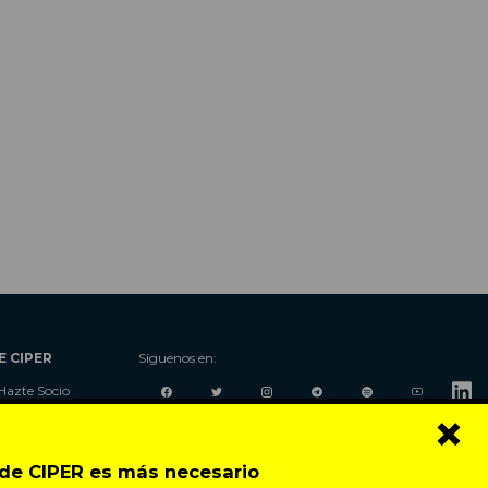
E CIPER
Síguenos en:
Hazte Socio
×
Nosotros
Donaciones
Contacto
o de CIPER es más necesario
Talleres