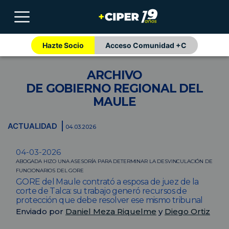
Hazte Socio
Acceso Comunidad +C
ARCHIVO
DE GOBIERNO REGIONAL DEL
MAULE
ACTUALIDAD
04.03.2026
04-03-2026
ABOGADA HIZO UNA ASESORÍA PARA DETERMINAR LA DESVINCULACIÓN DE
FUNCIONARIOS DEL GORE
GORE del Maule contrató a esposa de juez de la
corte de Talca: su trabajo generó recursos de
protección que debe resolver ese mismo tribunal
Enviado por
Daniel Meza Riquelme
y
Diego Ortiz