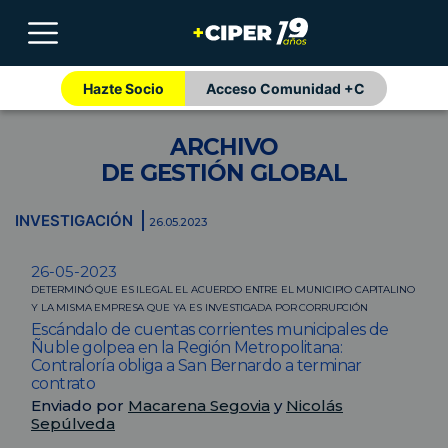
Hazte Socio
Acceso Comunidad +C
ARCHIVO
DE GESTIÓN GLOBAL
INVESTIGACIÓN
26.05.2023
26-05-2023
DETERMINÓ QUE ES ILEGAL EL ACUERDO ENTRE EL MUNICIPIO CAPITALINO
Y LA MISMA EMPRESA QUE YA ES INVESTIGADA POR CORRUPCIÓN
Escándalo de cuentas corrientes municipales de
Ñuble golpea en la Región Metropolitana:
Contraloría obliga a San Bernardo a terminar
contrato
Enviado por
Macarena Segovia
y
Nicolás
Sepúlveda