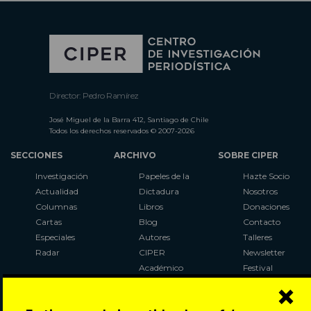
Director: Pedro Ramírez
José Miguel de la Barra 412, Santiago de Chile
Todos los derechos reservados © 2007-2026
SECCIONES
ARCHIVO
SOBRE CIPER
Investigación
Papeles de la
Hazte Socio
Actualidad
Dictadura
Nosotros
Columnas
Libros
Donaciones
Cartas
Blog
Contacto
Especiales
Autores
Talleres
Radar
CIPER
Newsletter
Académico
Festival
×
LaBot
Constituyente