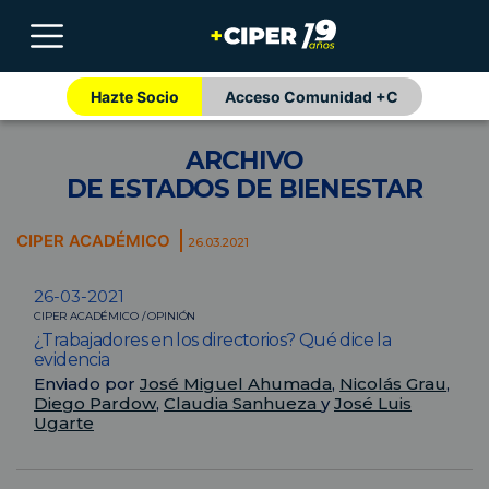
Hazte Socio
Acceso Comunidad +C
ARCHIVO
DE ESTADOS DE BIENESTAR
CIPER ACADÉMICO
26.03.2021
26-03-2021
CIPER ACADÉMICO / OPINIÓN
¿Trabajadores en los directorios? Qué dice la
evidencia
Enviado por
José Miguel Ahumada
,
Nicolás Grau
,
Diego Pardow
,
Claudia Sanhueza
y
José Luis
Ugarte