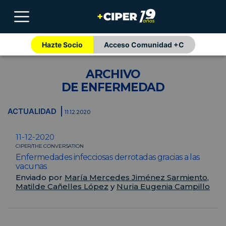
Hazte Socio
Acceso Comunidad +C
ARCHIVO
DE ENFERMEDAD
ACTUALIDAD
11.12.2020
11-12-2020
CIPER/THE CONVERSATION
Enfermedades infecciosas derrotadas gracias a las
vacunas
Enviado por
María Mercedes Jiménez Sarmiento
,
Matilde Cañelles López
y
Nuria Eugenia Campillo