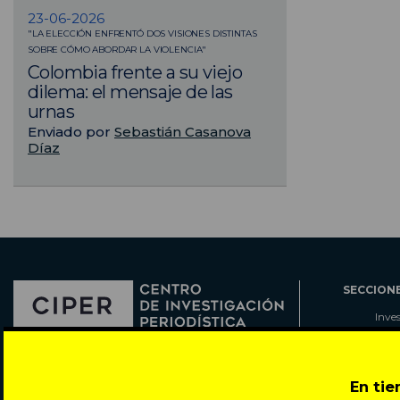
23-06-2026
"LA ELECCIÓN ENFRENTÓ DOS VISIONES DISTINTAS
SOBRE CÓMO ABORDAR LA VIOLENCIA"
Colombia frente a su viejo
dilema: el mensaje de las
urnas
Enviado por
Sebastián Casanova
Díaz
SECCION
Inve
Actu
Col
Director: Pedro Ramírez
Cart
En ti
José Miguel de la Barra 412, Santiago de Chile
Espe