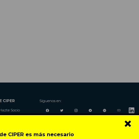
E CIPER
Síguenos en:
Hazte Socio
×
Nosotros
Donaciones
Contacto
o de CIPER es más necesario
Talleres