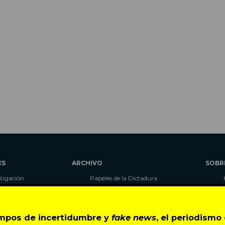
ES
ARCHIVO
SOBR
stigación
Papeles de la Dictadura
alidad
Libros
umnas
Blog
as
Autores
empos de incertidumbre y
fake news
, el periodism
ciales
CIPER Académico