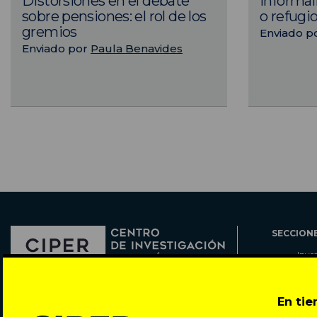
Distorsiones en el debate
Informal
sobre pensiones: el rol de los
o refugi
gremios
Enviado p
Enviado por
Paula Benavides
SECCION
Inve
Actu
Col
Director: Pedro Ramírez
En ti
Cart
José Miguel de la Barra 412, Santiago de Chile
Espe