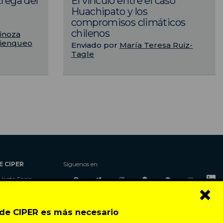
trega del
El vínculo entre el caso
Huachipato y los
compromisos climáticos
chilenos
inoza
Lienqueo
Enviado por
María Teresa Ruiz-
Tagle
E CIPER
Síguenos en:
Hazte Socio
×
Nosotros
Donaciones
o de CIPER es más necesario
Contacto
Talleres