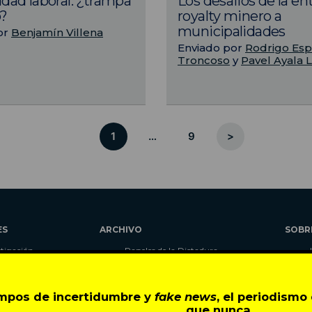
idad laboral: ¿trampa
Los desafíos de la en
o?
royalty minero a
municipalidades
or
Benjamín Villena
Enviado por
Rodrigo Esp
Troncoso
y
Pavel Ayala 
1
…
9
>
ES
ARCHIVO
SOBR
stigación
Papeles de la Dictadura
alidad
Libros
umnas
Blog
empos de incertidumbre y
fake news
, el periodism
as
Autores
que nunca.
ciales
CIPER Académico