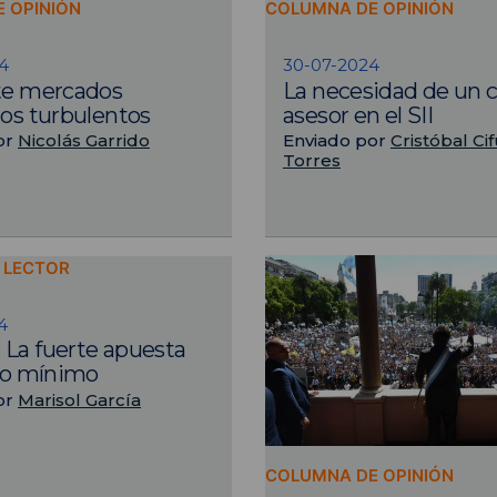
 OPINIÓN
COLUMNA DE OPINIÓN
4
30-07-2024
te mercados
La necesidad de un 
ros turbulentos
asesor en el SII
or
Nicolás Garrido
Enviado por
Cristóbal Ci
Torres
L LECTOR
4
La fuerte apuesta
rio mínimo
or
Marisol García
COLUMNA DE OPINIÓN