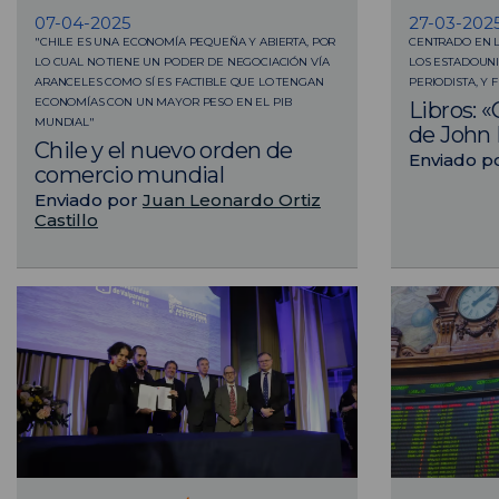
07-04-2025
27-03-202
"CHILE ES UNA ECONOMÍA PEQUEÑA Y ABIERTA, POR
CENTRADO EN L
LO CUAL NO TIENE UN PODER DE NEGOCIACIÓN VÍA
LOS ESTADOUN
ARANCELES COMO SÍ ES FACTIBLE QUE LO TENGAN
PERIODISTA, Y 
ECONOMÍAS CON UN MAYOR PESO EN EL PIB
Libros: «
MUNDIAL"
de John 
Chile y el nuevo orden de
Enviado p
comercio mundial
Enviado por
Juan Leonardo Ortiz
Castillo