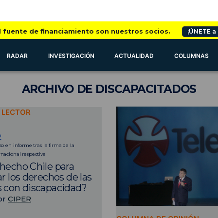
l fuente de financiamiento son nuestros socios.
¡ÚNETE a
RADAR
INVESTIGACIÓN
ACTUALIDAD
COLUMNAS
ARCHIVO
DE DISCAPACITADOS
L LECTOR
2
so en informe tras la firma de la
nacional respectiva
hecho Chile para
r los derechos de las
 con discapacidad?
or
CIPER