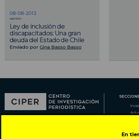
08-08-2013
opinión
Ley de inclusión de
discapacitados: Una gran
deuda del Estado de Chile
Enviado por
Gina Basso Basso
SECCION
Inve
Actu
Col
Director: Pedro Ramírez
Cart
José Miguel de la Barra 412, Santiago de Chile
Espe
En ti
Todos los derechos reservados © 2007-2026