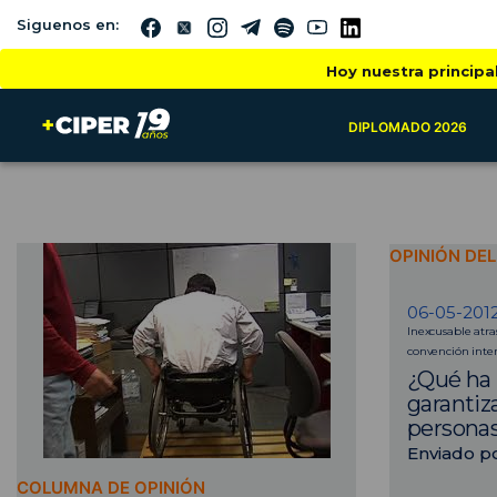
Siguenos en:
Hoy nuestra principa
DIPLOMADO 2026
OPINIÓN DE
06-05-201
Inexcusable atra
convención inter
¿Qué ha 
garantiza
personas
Enviado p
COLUMNA DE OPINIÓN