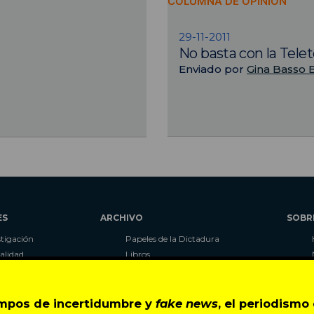
COLUMNA DE OPINIÓN
29-11-2011
No basta con la Tele
Enviado por
Gina Basso 
ES
ARCHIVO
SOBR
stigación
Papeles de la Dictadura
alidad
Libros
umnas
Blog
as
Autores
ciales
CIPER Académico
empos de incertidumbre y
fake news
, el periodism