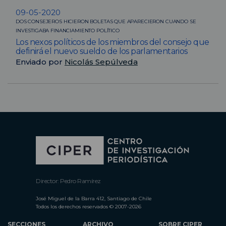
09-05-2020
DOS CONSEJEROS HICIERON BOLETAS QUE APARECIERON CUANDO SE
INVESTIGABA FINANCIAMIENTO POLÍTICO
Los nexos políticos de los miembros del consejo que
definirá el nuevo sueldo de los parlamentarios
Enviado por
Nicolás Sepúlveda
Director: Pedro Ramírez
José Miguel de la Barra 412, Santiago de Chile
Todos los derechos reservados © 2007-2026
SECCIONES
ARCHIVO
SOBRE CIPER