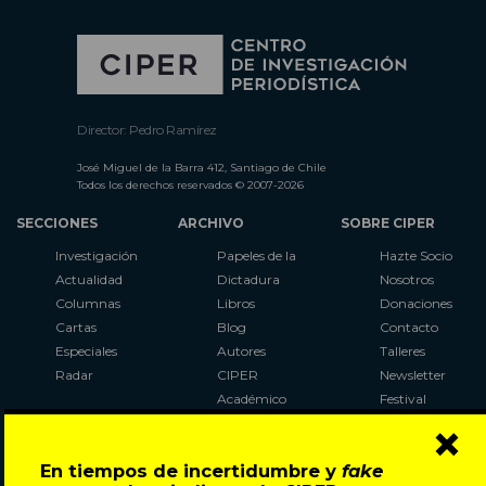
Director: Pedro Ramírez
José Miguel de la Barra 412, Santiago de Chile
Todos los derechos reservados © 2007-2026
SECCIONES
ARCHIVO
SOBRE CIPER
Investigación
Papeles de la
Hazte Socio
Actualidad
Dictadura
Nosotros
Columnas
Libros
Donaciones
Cartas
Blog
Contacto
Especiales
Autores
Talleres
Radar
CIPER
Newsletter
Académico
Festival
×
LaBot
Constituyente
En tiempos de incertidumbre y
fake
Al Plebiscito