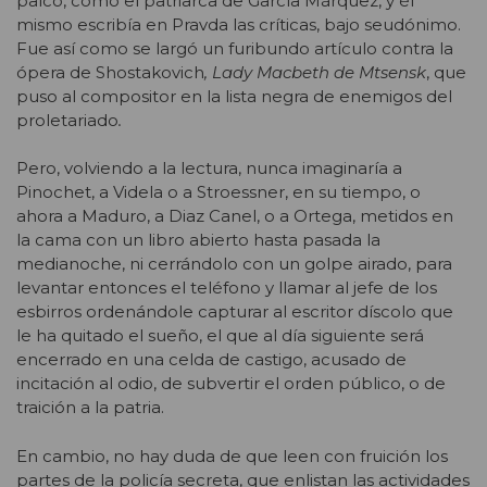
palco, como el patriarca de García Márquez, y él
mismo escribía en Pravda las críticas, bajo seudónimo.
Fue así como se largó un furibundo artículo contra la
ópera de
Shostakovich
, Lady Macbeth de Mtsensk
, que
puso al compositor en la lista negra de enemigos del
proletariado
.
Pero, volviendo a la lectura, nunca imaginaría a
Pinochet, a Videla o a Stroessner, en su tiempo, o
ahora a Maduro, a Diaz Canel, o a Ortega, metidos en
la cama con un libro abierto hasta pasada la
medianoche, ni cerrándolo con un golpe airado, para
levantar entonces el teléfono y llamar al jefe de los
esbirros ordenándole capturar al escritor díscolo que
le ha quitado el sueño, el que al día siguiente será
encerrado en una celda de castigo, acusado de
incitación al odio, de subvertir el orden público, o de
traición a la patria.
En cambio, no hay duda de que leen con fruición los
partes de la policía secreta, que enlistan las actividades