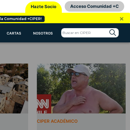
Acceso Comunidad +C
Hazte Socio
×
 la Comunidad +CIPER!
CARTAS
NOSOTROS
CIPER ACADÉMICO