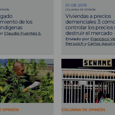
9
01-08-2019
PINIÓN
COLUMNA DE OPINIÓN
rgado
Viviendas a precios
miento de los
demenciales 3: cóm
indígenas
controlar los precios 
destruir el mercado
or
Claudio Fuentes S.
Enviado por
Francisco V
Perucich
y
Carlos Aguir
 OPINIÓN
COLUMNA DE OPINIÓN