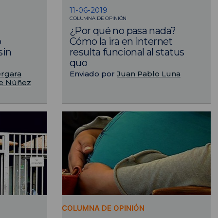
11-06-2019
COLUMNA DE OPINIÓN
¿Por qué no pasa nada?
o
Cómo la ira en internet
sin
resulta funcional al status
quo
ergara
Enviado por
Juan Pablo Luna
re Núñez
COLUMNA DE OPINIÓN