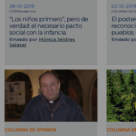
28-10-2019
02-10-201
CIPER/Académico
COLUMNA DE O
“Los niños primero”, pero de
El poste
verdad: el necesario pacto
reconoci
social con la infancia
pueblos 
Enviado por
Mónica Jeldres
Enviado p
Salazar
COLUMNA DE OPINIÓN
COLUMNA DE