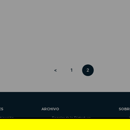
<
1
2
ES
ARCHIVO
SOBR
stigación
Papeles de la Dictadura
alidad
Libros