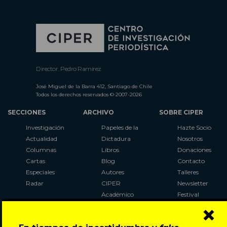
Director: Pedro Ramírez
José Miguel de la Barra 412, Santiago de Chile
Todos los derechos reservados © 2007-2026
SECCIONES
ARCHIVO
SOBRE CIPER
Investigación
Papeles de la
Hazte Socio
Actualidad
Dictadura
Nosotros
Columnas
Libros
Donaciones
Cartas
Blog
Contacto
Especiales
Autores
Talleres
Radar
CIPER
Newsletter
Académico
Festival
×
LaBot
Constituyente