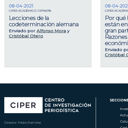
08-04-2021
08-04-202
CIPER ACADÉMICO / OPINIÓN
CIPER ACADÉMI
Lecciones de la
Por qué 
codeterminación alemana
están en 
gran par
Enviado por
Alfonso Mora
y
Cristóbal Otero
Razones 
económi
Enviado p
Cristóbal 
SECCION
Inve
Actu
Col
Director: Pedro Ramírez
Cart