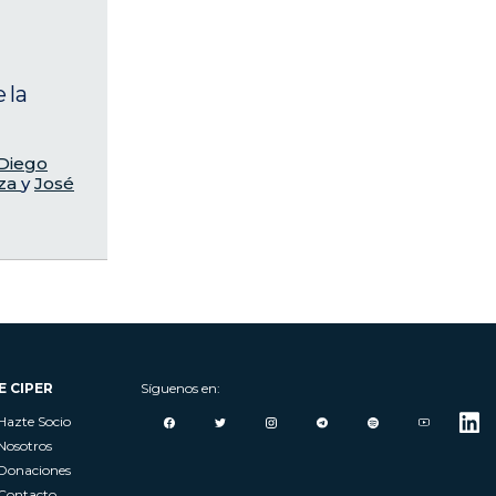
 la
Diego
eza
y
José
E CIPER
Síguenos en:
Hazte Socio
Nosotros
Donaciones
Contacto