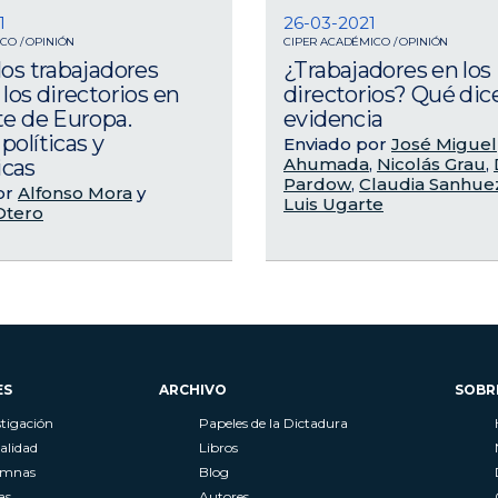
1
26-03-2021
CO / OPINIÓN
CIPER ACADÉMICO / OPINIÓN
los trabajadores
¿Trabajadores en los
los directorios en
directorios? Qué dice
te de Europa.
evidencia
políticas y
Enviado por
José Miguel
Ahumada
,
Nicolás Grau
,
cas
Pardow
,
Claudia Sanhu
or
Alfonso Mora
y
Luis Ugarte
Otero
ES
ARCHIVO
SOBR
stigación
Papeles de la Dictadura
alidad
Libros
umnas
Blog
as
Autores