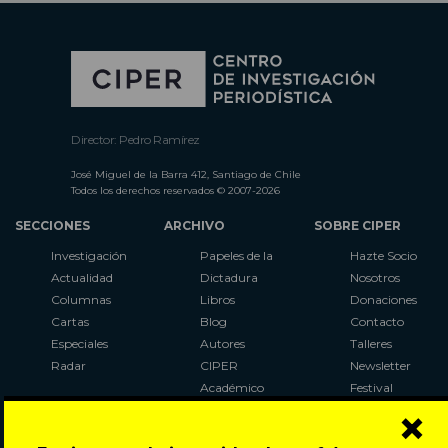
Director: Pedro Ramírez
José Miguel de la Barra 412, Santiago de Chile
Todos los derechos reservados © 2007-2026
SECCIONES
ARCHIVO
SOBRE CIPER
Investigación
Papeles de la
Hazte Socio
Actualidad
Dictadura
Nosotros
Columnas
Libros
Donaciones
Cartas
Blog
Contacto
Especiales
Autores
Talleres
Radar
CIPER
Newsletter
Académico
Festival
×
LaBot
Constituyente